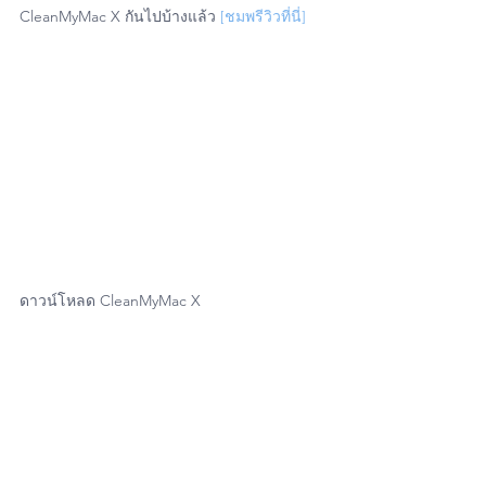
CleanMyMac X กันไปบ้างแล้ว 
[ชมพรีวิวที่นี่]
ดาวน์โหลด CleanMyMac X