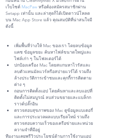
ก่อนหน้านี้ CleanMyMac X มีให้บริการผ่าน
เว็บไซต์ 
MacPaw
 หรือต้องสมัครสมาชิกผ่าน 
Setapp เท่านั้น และล่าสุดก็ได้เปิดดาวน์โหลด
บน Mac App Store แล้ว คุณสมบัติที่น่าสนใจมี
ดังนี้
เพิ่มพื้นที่ว่างให้ Mac ของเรา โดยลบข้อมูล
แคช ข้อมูลขยะ ค้นหาไฟล์ขนาดใหญ่และ
ไฟล์เก่า ๆ ในโฟลเดอร์ได้
ปกป้องเครื่อง Mac โดยสแกนหาไวรัสและ
ลบตัวแทนมัลแวร์หรือสปายแวร์ได้ รวมถึง
ล้างประวัติการเข้าชมและคุกกี้การติดตาม
ต่าง ๆ
ถอนการติดตั้งแอป โดยค้นหาและลบแอปที่
ติดตั้งไม่สมบูรณ์ ลบส่วนขยายและแบล็กก
ราวด์ปลั๊กอิน
ตรวจสอบสุขภาพของ Mac ดูข้อมูลแบเตอรี่
และการประมวลผลแบบเรียลไทม์ รวมถึง
ตรวจสอบความเร็วของเครือข่ายและหน่วย
ความจำที่มีอยู่
ทีมงานเคยพรีวิวประโยชน์ด้านการใช้งานแอป 