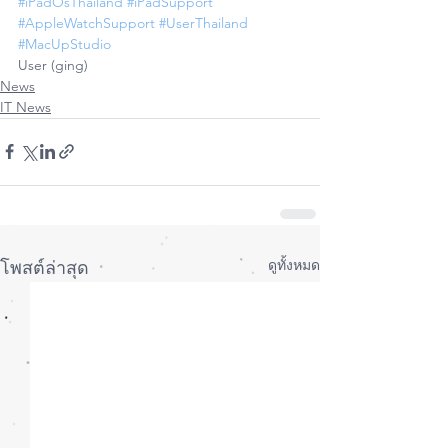
#iPadOsThailand
#iPadSupport
#AppleWatchSupport
#UserThailand
#MacUpStudio
User (ging)
News
IT News
ดูทั้งหมด
โพสต์ล่าสุด