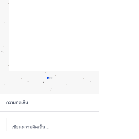
ความคิดเห็น
ลือ! iPhone 18e จะเพิ่ม
iOS 27 Beta 4 เพิ
เขียนความคิดเห็น…
RAM! 📱
ใหม่ พร้อมแก้บั๊กช