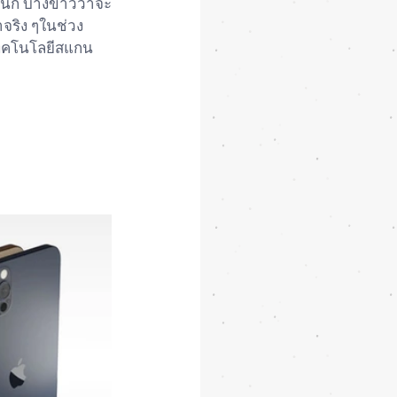
กนัก บางข่าวว่าจะ
าจริง ๆในช่วง
มเทคโนโลยีสแกน