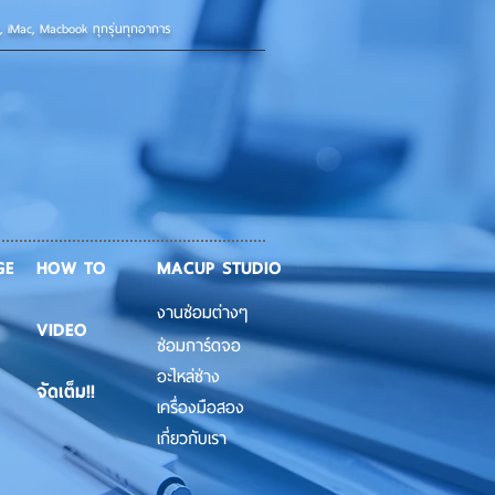
d, iMac, Macbook ทุกรุ่นทุกอาการ
GE
HOW TO
MACUP STUDIO
งานซ่อมต่างๆ
VIDEO
ซ่อมการ์ดจอ
อะไหล่ช่าง
จัดเต็ม!!
เครื่องมือสอง
เกี่ยวกับเรา