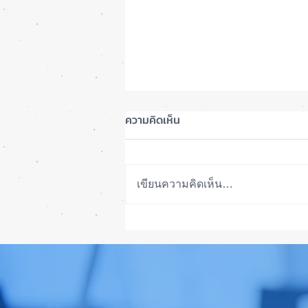
ความคิดเห็น
เขียนความคิดเห็น…
รีวิวฟิล์มไฮโดรเจล ดียังไงมีข้อ
เสียไหม