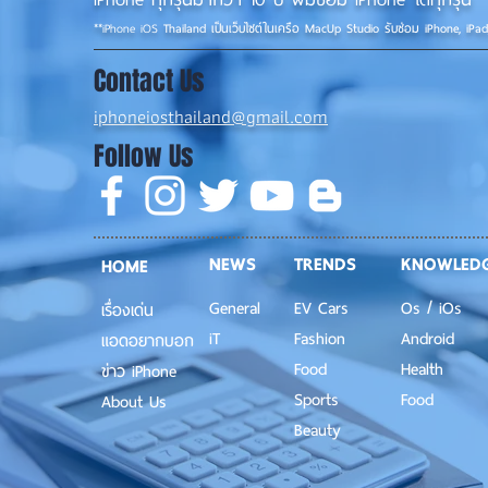
**
iPhone iOS
Thailand เป็นเว็บไซต์ในเครือ MacUp Studio รับซ่อม iPhone, iPa
Contact Us
iphoneiosthailand@gmail.com
Follow Us
NEWS
TRENDS
KNOWLED
HOME
General
EV Cars
Os / iOs
เรื่องเด่น
iT
Fashion
Android
แอดอยากบอก
Food
Health
ข่าว iPhone
Sports
Food
About Us
Beauty