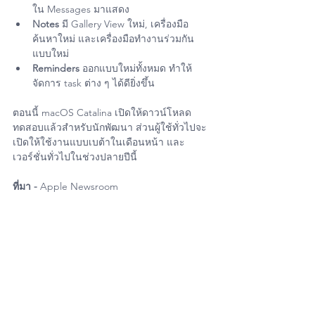
ใน Messages มาแสดง
Notes
 มี Gallery View ใหม่, เครื่องมือ
ค้นหาใหม่ และเครื่องมือทำงานร่วมกัน
แบบใหม่
Reminders
 ออกแบบใหม่ทั้งหมด ทำให้
จัดการ task ต่าง ๆ ได้ดียิ่งขึ้น 
ตอนนี้ macOS Catalina เปิดให้ดาวน์โหลด
ทดสอบแล้วสำหรับนักพัฒนา ส่วนผู้ใช้ทั่วไปจะ
เปิดให้ใช้งานแบบเบต้าในเดือนหน้า และ
เวอร์ชั่นทั่วไปในช่วงปลายปีนี้
ที่มา - 
Apple Newsroom
#Apple
#iPhone
#iPad
#Mac
#Macbook
#MacAir
#iMac
#MacPro
#AppleWatch
#iOs
#Os
#iPadOs
#iPhone11
#iPhone11Pro
#iPhone11ProMax
#AppleUserThailand
#iPhoneiOsThailand
#ItUser
#MacUpStoreOnline
#MacUpStudioBangkok
#iPhoneiOsUser
#iPadOsUser