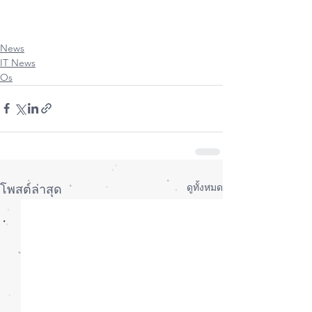
#WatchOsUser
#UserThailand
#MacUpStudio
#FixitUp
#ซ่อมMac
#ซ่อมiPhone
#ซ่อมiPad
#ซ่อมAppleWatch
News
IT News
Os
ดูทั้งหมด
โพสต์ล่าสุด