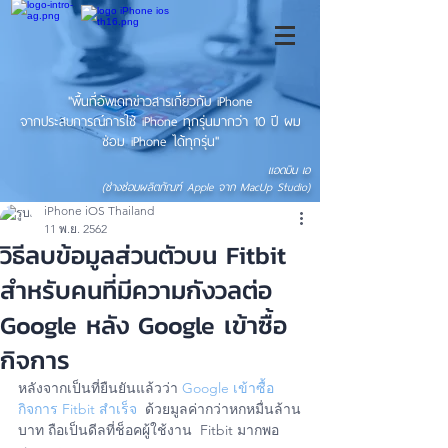
"พื้นที่อัพเดทข่าวสารเกี่ยวกับ iPhone
จากประสบการณ์การใช้ iPhone ทุกรุ่นมากว่า 10 ปี ผม
ซ่อม iPhone ได้ทุกรุ่น"
แอดมิน เอ
(ช่างซ่อมผลิตภัณฑ์ Apple จาก MacUp Studio)
iPhone iOS Thailand
11 พ.ย. 2562
วิธีลบข้อมูลส่วนตัวบน Fitbit
สำหรับคนที่มีความกังวลต่อ
Google หลัง Google เข้าซื้อ
กิจการ
หลังจากเป็นที่ยืนยันแล้วว่า 
Google เข้าซื้อ
กิจการ Fitbit สำเร็จ
  ด้วยมูลค่ากว่าหกหมื่นล้าน
บาท ถือเป็นดีลที่ช็อคผู้ใช้งาน  Fitbit มากพอ