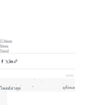
#iPhone
#iPad
#Mac
#Apple
#MacbookPro
#iMac
#MacbookAir
#Retina
#Touchbar
#MacPro
#iPadMini
#iPadPro
#iPhone11
#iPhone11Pro
#iPhone11ProMax
#AppleWatch
#iOs
#Os
#iPadOs
#iPhoneiOsThailand
#ItUser
#iPhoneiOsUser
#iPadOsUser
#UserThailand
#MacUpStudio
#FixitUp
IT News
News
Trend
ดูทั้งหมด
โพสต์ล่าสุด