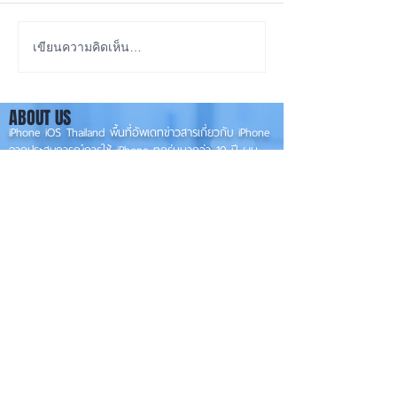
iOS 27 ทำ iPhone จอใหญ่
ลือ! iPhone 18e จ
เขียนความคิดเห็น…
ขึ้น น่าใช้กว่าเดิม หลายแอปร
RAM! 📱
องรับแนวนอนเต็มรูปแบบ! 📱
ABOUT US
✨
iPhone iOS Thailand พื้นที่อัพเดทข่าวสารเกี่ยวกับ iPhone
จากประสบการณ์การใช้ iPhone ทุกรุ่นมากว่า 10 ปี ผม
ซ่อม iPhone ได้ทุกรุ่น
**
iPhone iOS
Thailand เป็นเว็บไซต์ในเครือ MacUp Studio รับซ่อม iPhone, iPad,
iMac, Macbook ทุกรุ่นทุกอาการ
Contact Us
iphoneiosthailand@gmail.com
Follow Us
HOME
NEWS
TRENDS
MACUP STUDIO
KNOWLEDGE
EV Cars
เรื่องเด่น
General
งานซ่อมต่างๆ
Os / iOs
Fashion
แอดอยากบอก
iT
Android
ข่าว iPhone
Food
ซ่อมการ์ดจอ
Health