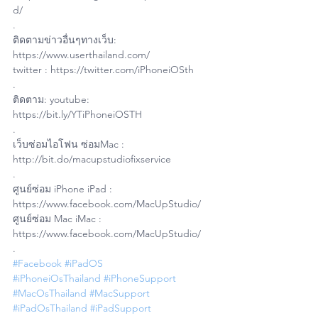
d/
.
ติดตามข่าวอื่นๆทางเว็บ: 
https://www.userthailand.com/
twitter : https://twitter.com/iPhoneiOSth
.
ติดตาม: youtube: 
https://bit.ly/YTiPhoneiOSTH
.
เว็บซ่อมไอโฟน ซ่อมMac : 
http://bit.do/macupstudiofixservice
.
ศูนย์ซ่อม iPhone iPad : 
https://www.facebook.com/MacUpStudio/
ศูนย์ซ่อม Mac iMac : 
https://www.facebook.com/MacUpStudio/
.
#Facebook
#iPadOS
#iPhoneiOsThailand
#iPhoneSupport
#MacOsThailand
#MacSupport
#iPadOsThailand
#iPadSupport