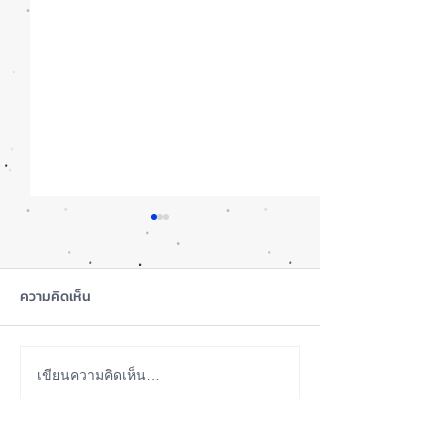
ความคิดเห็น
ซื้อรุ่นไหนดี? iPhone 18
iOS 27 Beta 4 เพิ
เขียนความคิดเห็น…
Pro หรือ Ultra 📱
ใหม่ พร้อมแก้บั๊กช
เตรียมความพร้อม