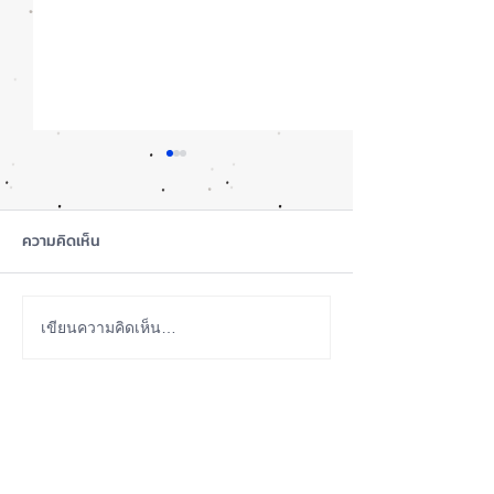
ความคิดเห็น
iOS 27 Beta 4 เพิ่มฟีเจอร์
ลือ! iPhone 18 P
เขียนความคิดเห็น…
ใหม่ พร้อมแก้บั๊กชุดใหญ่
เกรดน้อย แต่ราคาจ
เตรียมความพร้อมก่อนปล่อย
กลับมาเล็ง iPhon
ABOUT US
เวอร์ชันเต็ม! 📱
รุ่นเก่า 📱🤳
iPhone iOS Thailand พื้นที่อัพเดทข่าวสารเกี่ยวกับ iPhone
จากประสบการณ์การใช้ iPhone ทุกรุ่นมากว่า 10 ปี ผม
ซ่อม iPhone ได้ทุกรุ่น