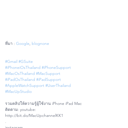
ที่มา : 
Google
, 
blognone
#Gmail
#GSuite
#iPhoneiOsThailand
#iPhoneSupport
#MacOsThailand
#MacSupport
#iPadOsThailand
#iPadSupport
#AppleWatchSupport
#UserThailand
#MacUpStudio
รวมคลิปให้ความรู้ผู้ใช้งาน iPhone iPad Mac
ติดตาม: youtube: 
http://bit.do/MacUpchannelKK1
.
instagram 