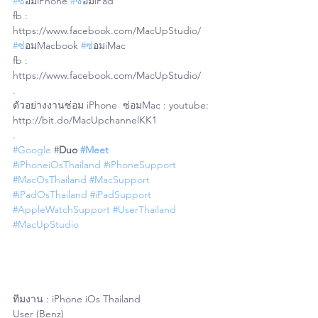
#ซ
่อมiPhone 
#ซ
่อมiPad 
fb : 
https://www.facebook.com/MacUpStudio/
#ซ
่อมMacbook 
#ซ
่อมiMac 
fb : 
https://www.facebook.com/MacUpStudio/
.
ตัวอย่างงานซ่อม iPhone  ซ่อมMac : youtube: 
http://bit.do/MacUpchannelKK1
.
#Google
 #
Duo 
#Meet
#iPhoneiOsThailand
#iPhoneSupport
#MacOsThailand
#MacSupport
#iPadOsThailand
#iPadSupport
#AppleWatchSupport
#UserThailand
#MacUpStudio
ทีมงาน : iPhone iOs Thailand 
User (Benz)