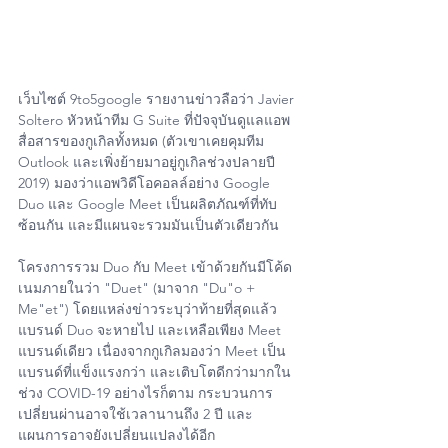
เว็บไซต์ 9to5google รายงานข่าวลือว่า Javier 
Soltero หัวหน้าทีม G Suite ที่ปัจจุบันดูแลแอพ
สื่อสารของกูเกิลทั้งหมด (ตัวเขาเคยคุมทีม 
Outlook และเพิ่งย้ายมาอยู่กูเกิลช่วงปลายปี 
2019) มองว่าแอพวิดีโอคอลล์อย่าง Google 
Duo และ Google Meet เป็นผลิตภัณฑ์ที่ทับ
ซ้อนกัน และมีแผนจะรวมมันเป็นตัวเดียวกัน
โครงการรวม Duo กับ Meet เข้าด้วยกันมีโค้ด
เนมภายในว่า "Duet" (มาจาก "Du"o + 
Me"et") โดยแหล่งข่าวระบุว่าท้ายที่สุดแล้ว
แบรนด์ Duo จะหายไป และเหลือเพียง Meet 
แบรนด์เดียว เนื่องจากกูเกิลมองว่า Meet เป็น
แบรนด์ที่แข็งแรงกว่า และเติบโตดีกว่ามากใน
ช่วง COVID-19 อย่างไรก็ตาม กระบวนการ
เปลี่ยนผ่านอาจใช้เวลานานถึง 2 ปี และ
แผนการอาจยังเปลี่ยนแปลงได้อีก