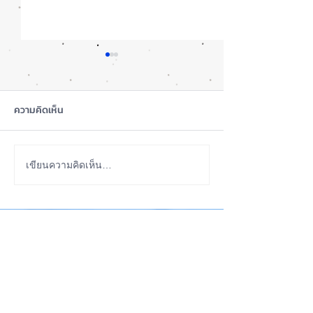
ความคิดเห็น
iOS 27 Beta 4 เพิ่มฟีเจอร์
ลือ! iPhone 18 P
เขียนความคิดเห็น…
ใหม่ พร้อมแก้บั๊กชุดใหญ่
เกรดน้อย แต่ราคาจ
เตรียมความพร้อมก่อนปล่อย
กลับมาเล็ง iPhon
ABOUT US
เวอร์ชันเต็ม! 📱
รุ่นเก่า 📱🤳
iPhone iOS Thailand พื้นที่อัพเดทข่าวสารเกี่ยวกับ iPhone
จากประสบการณ์การใช้ iPhone ทุกรุ่นมากว่า 10 ปี ผม
ซ่อม iPhone ได้ทุกรุ่น
**
iPhone iOS
Thailand เป็นเว็บไซต์ในเครือ MacUp Studio รับซ่อม iPhone, iPad,
iMac, Macbook ทุกรุ่นทุกอาการ