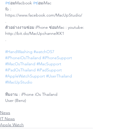
#ซ
่อมMacbook 
#ซ
่อมiMac 
fb : 
https://www.facebook.com/MacUpStudio/
.
ตัวอย่างงานซ่อม iPhone ซ่อมMac : youtube: 
http://bit.do/MacUpchannelKK1
.
#HandWashing
#watchOS7
#iPhoneiOsThailand
#iPhoneSupport
#MacOsThailand
#MacSupport
#iPadOsThailand
#iPadSupport
#AppleWatchSupport
#UserThailand
#MacUpStudio
ทีมงาน : iPhone iOs Thailand 
User (Benz)
News
IT News
Apple Watch