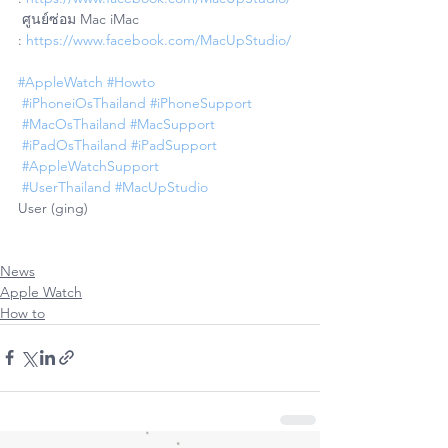
 ศูนย์ซ่อม Mac iMac 
: 
https://www.facebook.com/MacUpStudio/
#AppleWatch
#Howto
#iPhoneiOsThailand
#iPhoneSupport
#MacOsThailand
#MacSupport
#iPadOsThailand
#iPadSupport
#AppleWatchSupport
#UserThailand
#MacUpStudio
User (ging)
News
Apple Watch
How to