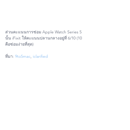
ส่วนคะแนนการซ่อม Apple Watch Series 5 
นั้น iFixit ให้คะแนนปลานกลางอยู่ที่ 6/10 (10 
คือซ่อมง่ายที่สุด)
ที่มา: 
9to5mac
, 
iclarified
#iPhone11
#iPhone11Pro
#iPhone11ProMax
#sellinThailand
#UserThailand
#MacUpStudio
#FixitUp
#iPhoneiOSThailand
#Apple
#iPhone
#iPad
#Mac
#Macbook
#MacAir
#iMac
#MacPro
#AppleWatch
#iOs
#Os
#iPadOs
#iPhone11
#iPhone11Pro
#iPhone11ProMax
#AppleUserThailand
#iPhoneiOsThailand
#ItUser
#MacUpStoreOnline
#MacUpStudioBangkok
#iPhoneiOsUser
#iPadOsUser
#WatchOsUser
#UserThailand
#MacUpStudio
#FixitUp
#ซ่อมMac