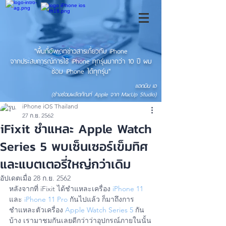
"พื้นที่อัพเดทข่าวสารเกี่ยวกับ iPhone
จากประสบการณ์การใช้ iPhone ทุกรุ่นมากว่า 10 ปี ผม
ซ่อม iPhone ได้ทุกรุ่น"
แอดมิน เอ
(ช่างซ่อมผลิตภัณฑ์ Apple จาก MacUp Studio)
iPhone iOS Thailand
27 ก.ย. 2562
iFixit ชำแหละ Apple Watch
Series 5 พบเซ็นเซอร์เข็มทิศ
และแบตเตอรี่ใหญ่กว่าเดิม
อัปเดตเมื่อ
28 ก.ย. 2562
หลังจากที่ iFixit ได้ชำแหละเครื่อง 
iPhone 11
และ 
iPhone 11 Pro
 กันไปแล้ว ก็มาถึงการ
ชำแหละตัวเครื่อง 
Apple Watch Series 5
 กัน
บ้าง เรามาชมกันเลยดีกว่าว่าอุปกรณ์ภายในนั้น