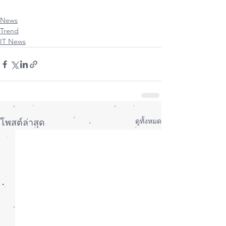
#ซ่อมiPhone
#ซ่อมiPad
#ซ่อมAppleWatch
News
Trend
IT News
ดูทั้งหมด
โพสต์ล่าสุด