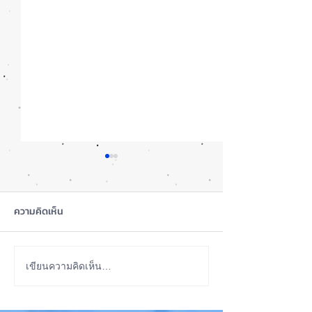
ความคิดเห็น
สุขภาพแบตลด เครื่องปกติ
เปรียบเทียบ iPho
เขียนความคิดเห็น…
ไหม? iPhone
Vs. 12Pro Vs. iP
13Pro