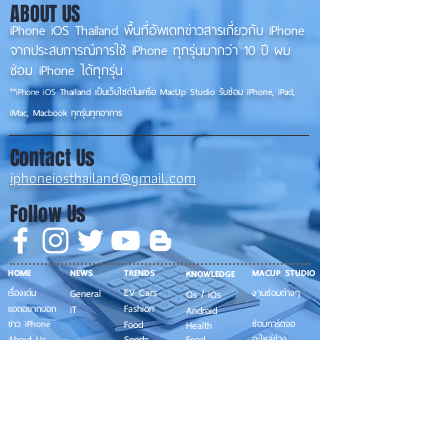
ABOUT US
iPhone iOS Thailand พื้นที่อัพเดทข่าวสารเกี่ยวกับ iPhone
จากประสบการณ์การใช้ iPhone ทุกรุ่นมากว่า 10 ปี ผม
ซ่อม iPhone ได้ทุกรุ่น
**
iPhone iOS
Thailand เป็นเว็บไซต์ในเครือ MacUp Studio รับซ่อม iPhone, iPad,
iMac, Macbook ทุกรุ่นทุกอาการ
Contact Us
iphoneiosthailand@gmail.com
Follow Us
HOME
NEWS
TRENDS
MACUP STUDIO
KNOWLEDGE
EV Cars
เรื่องเด่น
General
งานซ่อมต่างๆ
Os / iOs
Fashion
แอดอยากบอก
iT
Android
ข่าว iPhone
Food
ซ่อมการ์ดจอ
Health
About Us
Sports
Food
อะไหล่ช่าง
Beauty
เครื่องมือสอง
HOW TO
VIDEO
จัดเต็ม!!
เกี่ยวกับเรา