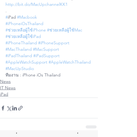
http://bit.do/MacUpchannelKK1
.
#
iPad 
#Macbook
#iPhoneiOsThailand
#ช่วยเหลือผู้ใช้iPhone
#ช่วยเหลือผู้ใช้Mac
#ช่วยเหลือผู้ใช้iPad
#iPhoneThailand
#iPhoneSupport
#MacThailand
#MacSupport
#iPadThailand
#iPadSupport
#AppleWatchSupport
#AppleWatchThailand
#MacUpStudio
ทีมงาน : iPhone iOs Thailand
News
IT News
iPad