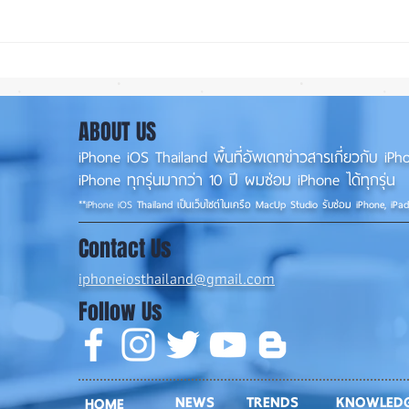
iOS 27 ทำ iPhone จอใหญ่ขึ้น
ลือ! 
น่าใช้กว่าเดิม หลายแอปรองรับ
📱
แนวนอนเต็มรูปแบบ! 📱✨
ABOUT US
iPhone iOS Thailand พื้นที่อัพเดทข่าวสารเกี่ยวกับ 
iPhone ทุกรุ่นมากว่า 10 ปี ผมซ่อม iPhone ได้ทุกรุ่น
**
iPhone iOS
Thailand เป็นเว็บไซต์ในเครือ MacUp Studio รับซ่อม iPhone, iPa
Contact Us
iphoneiosthailand@gmail.com
Follow Us
NEWS
TRENDS
KNOWLED
HOME