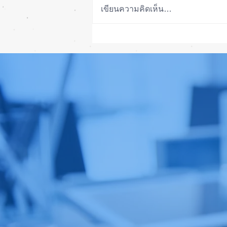
เขียนความคิดเห็น…
รอดปาฏิหาริย์ iPhone 17 Pro
Max ตกจากฟ้าไม่พัง! ⚡📱