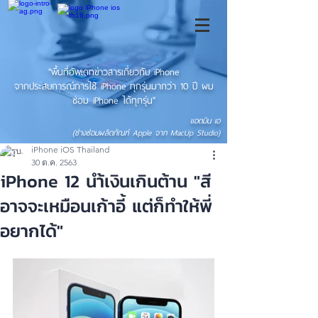
"พื้นที่อัพเดทข่าวสารเกี่ยวกับ iPhone
จากประสบการณ์การใช้ iPhone ทุกรุ่นมากว่า 10 ปี ผม
ซ่อม iPhone ได้ทุกรุ่น"
แอดมิน เอ
(ช่างซ่อมผลิตภัณฑ์ Apple จาก MacUp Studio)
iPhone iOS Thailand
30 ต.ค. 2563
iPhone 12 นำ้เงินเกินต้าน "สี
อาจจะเหมือนเก้าอี้ แต่ก็ทำให้พี่
อยากได้"