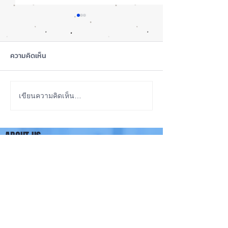
ความคิดเห็น
iOS 27 ทำ iPhone จอใหญ่
ลือ! iPhone 18e จ
เขียนความคิดเห็น…
ขึ้น น่าใช้กว่าเดิม หลายแอปร
RAM! 📱
องรับแนวนอนเต็มรูปแบบ! 📱
ABOUT US
✨
iPhone iOS Thailand พื้นที่อัพเดทข่าวสารเกี่ยวกับ iPhone
จากประสบการณ์การใช้ iPhone ทุกรุ่นมากว่า 10 ปี ผม
ซ่อม iPhone ได้ทุกรุ่น
**
iPhone iOS
Thailand เป็นเว็บไซต์ในเครือ MacUp Studio รับซ่อม iPhone, iPad,
iMac, Macbook ทุกรุ่นทุกอาการ
Contact Us
iphoneiosthailand@gmail.com