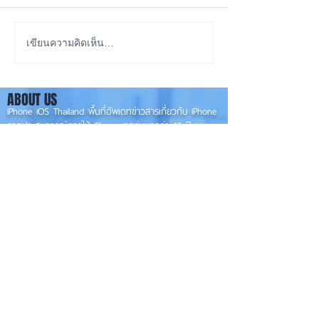
สุขภาพแบตลด เครื่องปกติ
เปรียบเทียบ iPho
เขียนความคิดเห็น…
ไหม? iPhone
Vs. 12Pro Vs. iP
13Pro
ABOUT US
iPhone iOS Thailand พื้นที่อัพเดทข่าวสารเกี่ยวกับ iPhone
จากประสบการณ์การใช้ iPhone ทุกรุ่นมากว่า 10 ปี ผม
ซ่อม iPhone ได้ทุกรุ่น
**
iPhone iOS
Thailand เป็นเว็บไซต์ในเครือ MacUp Studio รับซ่อม iPhone, iPad,
iMac, Macbook ทุกรุ่นทุกอาการ
Contact Us
iphoneiosthailand@gmail.com
Follow Us
HOME
NEWS
TRENDS
MACUP STUDIO
KNOWLEDGE
EV Cars
เรื่องเด่น
General
งานซ่อมต่างๆ
Os / iOs
Fashion
แอดอยากบอก
iT
Android