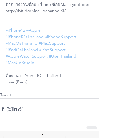
ตัวอย่างงานซ่อม iPhone ซ่อมMac : youtube: 
http://bit.do/MacUpchannelKK1
.
#iPhone12
#Apple
#iPhoneiOsThailand
#iPhoneSupport
#MacOsThailand
#MacSupport
#iPadOsThailand
#iPadSupport
#AppleWatchSupport
#UserThailand
#MacUpStudio
ทีมงาน : iPhone iOs Thailand 
User (Benz)
Tweet