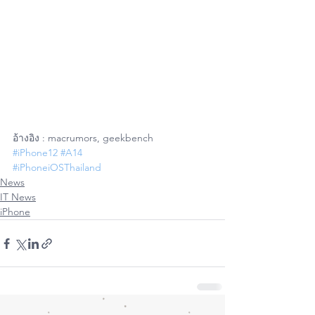
อ้างอิง : macrumors, geekbench
#iPhone12
#A14
#iPhoneiOSThailand
News
IT News
iPhone