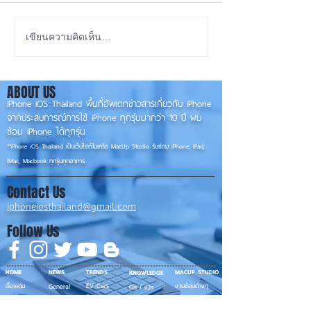
รอดปาฏิหาริย์ iPhone 17
iOS 27 ทำ iPhon
เขียนความคิดเห็น…
Pro Max ตกจากฟ้าไม่พัง! ⚡
ขึ้น น่าใช้กว่าเดิ
องรับแนวนอนเต็ม
📱
ABOUT US
✨
iPhone iOS Thailand พื้นที่อัพเดทข่าวสารเกี่ยวกับ iPhone
จากประสบการณ์การใช้ iPhone ทุกรุ่นมากว่า 10 ปี ผม
ซ่อม iPhone ได้ทุกรุ่น
**
iPhone iOS
Thailand เป็นเว็บไซต์ในเครือ MacUp Studio รับซ่อม iPhone, iPad,
iMac, Macbook ทุกรุ่นทุกอาการ
Contact Us
iphoneiosthailand@gmail.com
Follow Us
HOME
NEWS
TRENDS
MACUP STUDIO
KNOWLEDGE
EV Cars
เรื่องเด่น
General
งานซ่อมต่างๆ
Os / iOs
Fashion
แอดอยากบอก
iT
Android
ข่าว iPhone
Food
ซ่อมการ์ดจอ
Health