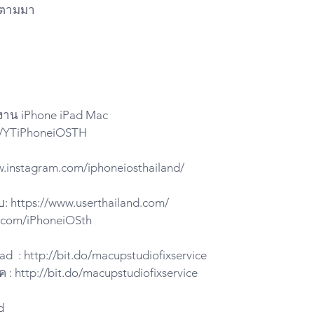
้ว ตามมา
ช้งาน iPhone iPad Mac
do/YTiPhoneiOSTH
w.instagram.com/iphoneiosthailand/
บ: https://www.userthailand.com/
ter.com/iPhoneiOSth
Pad  : http://bit.do/macupstudiofixservice
 : http://bit.do/macupstudiofixservice
d 