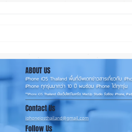
รอดปาฏิหาริย์ iPhone 17 Pro
iOS 
Max ตกจากฟ้าไม่พัง! ⚡📱
น่าใช
แนวน
ABOUT US
iPhone iOS Thailand พื้นที่อัพเดทข่าวสารเกี่ยวกับ 
iPhone ทุกรุ่นมากว่า 10 ปี ผมซ่อม iPhone ได้ทุกรุ่น
**
iPhone iOS
Thailand เป็นเว็บไซต์ในเครือ MacUp Studio รับซ่อม iPhone, iPa
Contact Us
iphoneiosthailand@gmail.com
Follow Us