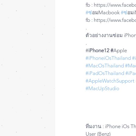
fb : https://www.fac
#ซ
่อมMacbook 
#ซ
่อม
fb : https://www.fac
.
ตัวอย่างงานซ่อม iPhon
.
#
iPhone12 #
Apple
#iPhoneiOsThailand
#
#MacOsThailand
#Ma
#iPadOsThailand
#iPa
#AppleWatchSupport
#MacUpStudio
ทีมงาน : iPhone iOs Th
User (Benz)