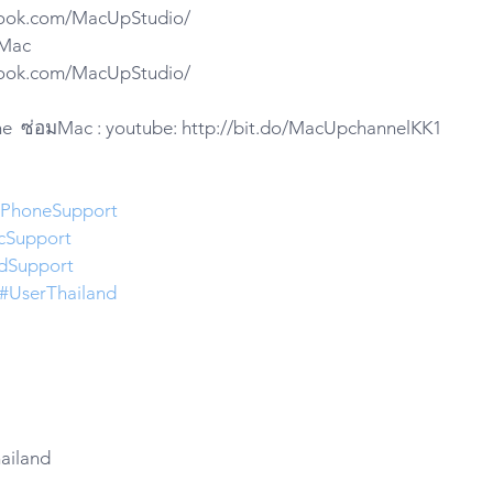
ebook.com/MacUpStudio/
iMac 
ebook.com/MacUpStudio/
e  ซ่อมMac : youtube: http://bit.do/MacUpchannelKK1
iPhoneSupport
cSupport
dSupport
#UserThailand
ailand 