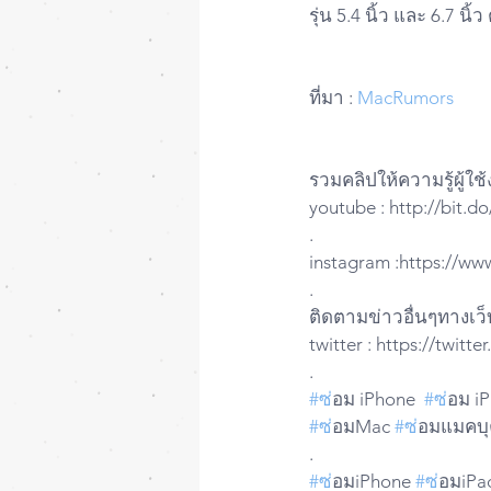
รุ่น 5.4 นิ้ว และ 6.7 นิ
ที่มา : 
MacRumors
รวมคลิปให้ความรู้ผู้ใ
youtube : http://bit.
.
instagram :https://ww
.
ติดตามข่าวอื่นๆทางเว็
twitter : https://twit
.
#ซ
่อม iPhone  
#ซ
่อม i
#ซ
่อมMac 
#ซ
่อมแมคบุค
.
#ซ
่อมiPhone 
#ซ
่อมiPa