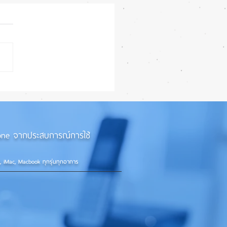
27 ทำ iPhone จอใหญ่ขึ้น
้กว่าเดิม หลายแอปรองรับ
อนเต็มรูปแบบ! 📱✨
iPhone จากประสบการณ์การใช้
d, iMac, Macbook ทุกรุ่นทุกอาการ