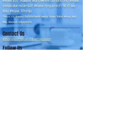
iPhone iOS Thailand พื้นที่อัพเดทข่าวสารเกี่ยวกับ iPhone
จากประสบการณ์การใช้ iPhone ทุกรุ่นมากว่า 10 ปี ผม
ซ่อม iPhone ได้ทุกรุ่น
**
iPhone iOS
Thailand เป็นเว็บไซต์ในเครือ MacUp Studio รับซ่อม iPhone, iPad,
iMac, Macbook ทุกรุ่นทุกอาการ
Contact Us
iphoneiosthailand@gmail.com
Follow Us
HOME
NEWS
TRENDS
MACUP STUDIO
KNOWLEDGE
EV Cars
เรื่องเด่น
General
งานซ่อมต่างๆ
Os / iOs
Fashion
แอดอยากบอก
iT
Android
ข่าว iPhone
Food
ซ่อมการ์ดจอ
Health
About Us
Sports
Food
อะไหล่ช่าง
Beauty
เครื่องมือสอง
HOW TO
VIDEO
จัดเต็ม!!
เกี่ยวกับเรา