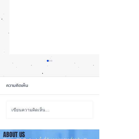
ความคิดเห็น
รอดปาฏิหาริย์ iPhone 17
iOS 27 ทำ iPhon
เขียนความคิดเห็น…
Pro Max ตกจากฟ้าไม่พัง! ⚡
ขึ้น น่าใช้กว่าเดิ
องรับแนวนอนเต็ม
📱
ABOUT US
✨