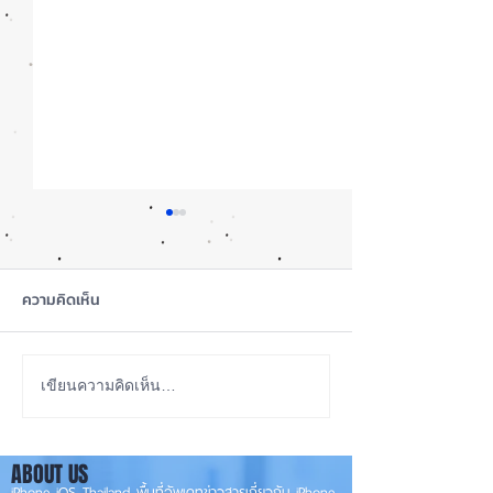
ความคิดเห็น
iOS 27 ทำ iPhone จอใหญ่
ลือ! iPhone 18e จ
เขียนความคิดเห็น…
ขึ้น น่าใช้กว่าเดิม หลายแอปร
RAM! 📱
องรับแนวนอนเต็มรูปแบบ! 📱
ABOUT US
✨
iPhone iOS Thailand พื้นที่อัพเดทข่าวสารเกี่ยวกับ iPhone