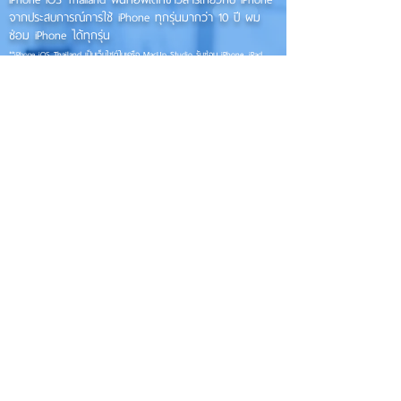
จากประสบการณ์การใช้ iPhone ทุกรุ่นมากว่า 10 ปี ผม
ซ่อม iPhone ได้ทุกรุ่น
**
iPhone iOS
Thailand เป็นเว็บไซต์ในเครือ MacUp Studio รับซ่อม iPhone, iPad,
iMac, Macbook ทุกรุ่นทุกอาการ
Contact Us
iphoneiosthailand@gmail.com
Follow Us
HOME
NEWS
TRENDS
MACUP STUDIO
KNOWLEDGE
EV Cars
เรื่องเด่น
General
งานซ่อมต่างๆ
Os / iOs
Fashion
แอดอยากบอก
iT
Android
ข่าว iPhone
Food
ซ่อมการ์ดจอ
Health
About Us
Sports
Food
อะไหล่ช่าง
Beauty
เครื่องมือสอง
HOW TO
VIDEO
จัดเต็ม!!
เกี่ยวกับเรา