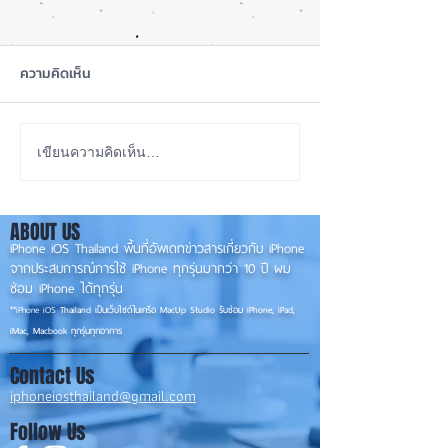
ความคิดเห็น
เทียบกันให้ชัดๆ! ส่องคาด
รอดปาฏิหาริย์ iP
เขียนความคิดเห็น…
การณ์สเปก iPhone 18 Pro
Pro Max ตกจากฟ้า
👀📱✨
📱
ABOUT US
iPhone iOS Thailand พื้นที่อัพเดทข่าวสารเกี่ยวกับ iPhone
จากประสบการณ์การใช้ iPhone ทุกรุ่นมากว่า 10 ปี ผม
ซ่อม iPhone ได้ทุกรุ่น
**
iPhone iOS
Thailand เป็นเว็บไซต์ในเครือ MacUp Studio รับซ่อม iPhone, iPad,
iMac, Macbook ทุกรุ่นทุกอาการ
Contact Us
iphoneiosthailand@gmail.com
Follow Us