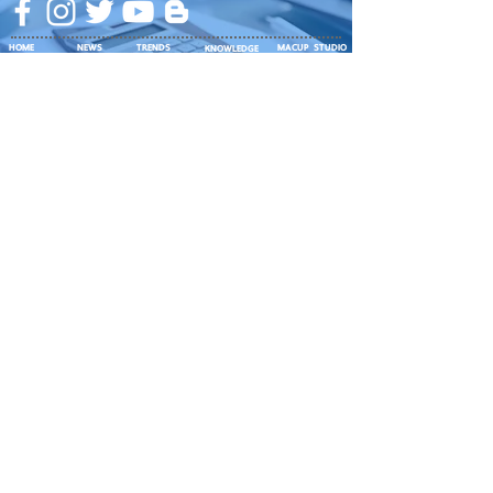
HOME
NEWS
TRENDS
MACUP STUDIO
KNOWLEDGE
EV Cars
เรื่องเด่น
General
งานซ่อมต่างๆ
Os / iOs
Fashion
แอดอยากบอก
iT
Android
ข่าว iPhone
Food
ซ่อมการ์ดจอ
Health
About Us
Sports
Food
อะไหล่ช่าง
Beauty
เครื่องมือสอง
HOW TO
VIDEO
จัดเต็ม!!
เกี่ยวกับเรา