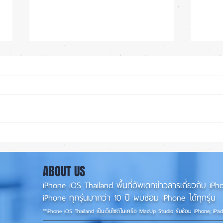
iOS 27 ทำ iPhone จอใหญ่ขึ้น
ลือ! 
น่าใช้กว่าเดิม หลายแอปรองรับ
📱
แนวนอนเต็มรูปแบบ! 📱✨
ABOUT US
iPhone iOS Thailand พื้นที่อัพเดทข่าวสารเกี่ยวกับ 
iPhone ทุกรุ่นมากว่า 10 ปี ผมซ่อม iPhone ได้ทุกรุ่น
**
iPhone iOS
Thailand เป็นเว็บไซต์ในเครือ MacUp Studio รับซ่อม iPhone, iPa