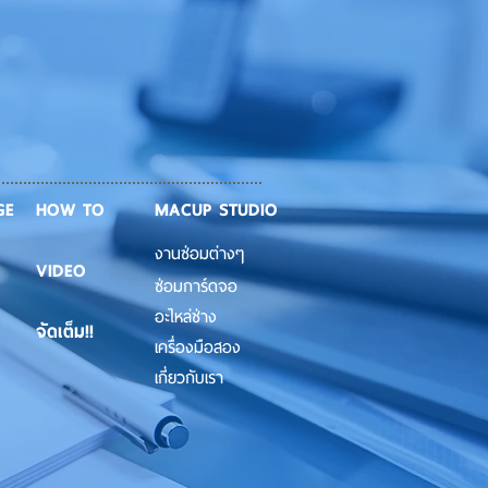
GE
HOW TO
MACUP STUDIO
งานซ่อมต่างๆ
VIDEO
ซ่อมการ์ดจอ
อะไหล่ช่าง
จัดเต็ม!!
เครื่องมือสอง
เกี่ยวกับเรา