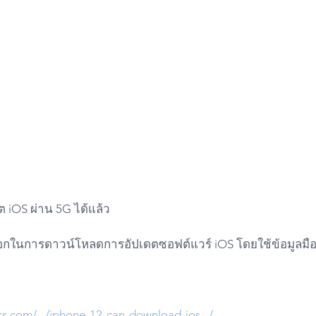
ต iOS ผ่าน 5G ได้แล้ว 
อกในการดาวน์โหลดการอัปเดตซอฟต์แวร์ iOS โดยใช้ข้อมูลมือ
.com/.../iphone-12-can-download-ios.../