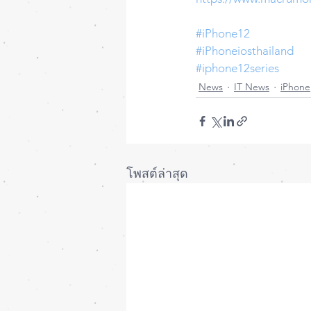
#iPhone12
#iPhoneiosthailand
#iphone12series
News
IT News
iPhone
โพสต์ล่าสุด