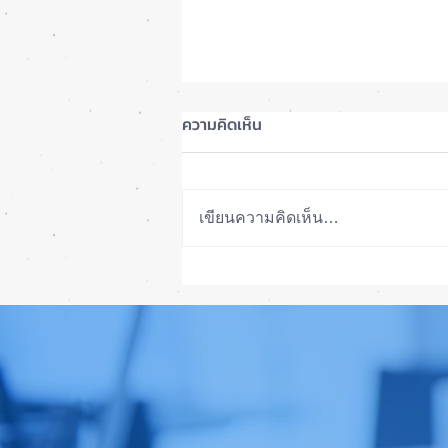
ความคิดเห็น
เขียนความคิดเห็น…
รอดปาฏิหาริย์ iPhone 17 Pro
Max ตกจากฟ้าไม่พัง! ⚡📱