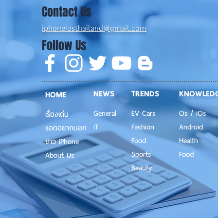
Contact Us
iphoneiosthailand@gmail.com
Follow Us
NEWS
TRENDS
KNOWLED
HOME
General
EV Cars
Os / iOs
เรื่องเด่น
iT
Fashion
Android
แอดอยากบอก
Food
Health
ข่าว iPhone
Sports
Food
About Us
Beauty