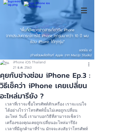
"พื้นที่อัพเดทข่าวสารเกี่ยวกับ iPhone
จากประสบการณ์การใช้ iPhone ทุกรุ่นมากว่า 10 ปี ผม
ซ่อม iPhone ได้ทุกรุ่น"
แอดมิน เอ
(ช่างซ่อมผลิตภัณฑ์ Apple จาก MacUp Studio)
iPhone iOS Thailand
21 ธ.ค. 2563
คุยกับช่างซ่อม iPhone Ep.3 :
วิธีเช็คว่า iPhone เคยเปลี่ยน
อะไหล่มารึยัง ?
เวลาที่เราจะซื้อโทรศัพท์สักเครื่อง เราจะแน่ใจ
ได้อย่างไรว่าโทรศัพท์นั้นไม่เคยถูกเปลี่ยน
อะไหล่ วันนี้ เรามาบอกวิธีที่สามารถเช็คว่า
เครื่องของคุณเคยถูกเปลี่ยนอะไหล่มารึยัง   
เวลาที่มีลูกค้ามาที่ร้าน มักจจะสงสัยว่าโทรศัพท์