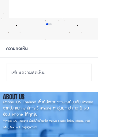
ความคิดเห็น
iOS 27 ทำ iPhone จอใหญ่
ลือ! iPhone 18e จ
เขียนความคิดเห็น…
ขึ้น น่าใช้กว่าเดิม หลายแอปร
RAM! 📱
องรับแนวนอนเต็มรูปแบบ! 📱
ABOUT US
✨
iPhone iOS Thailand พื้นที่อัพเดทข่าวสารเกี่ยวกับ iPhone
จากประสบการณ์การใช้ iPhone ทุกรุ่นมากว่า 10 ปี ผม
ซ่อม iPhone ได้ทุกรุ่น
**
iPhone iOS
Thailand เป็นเว็บไซต์ในเครือ MacUp Studio รับซ่อม iPhone, iPad,
iMac, Macbook ทุกรุ่นทุกอาการ