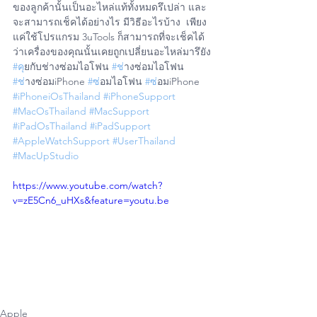
ของลูกค้านั้นเป็นอะไหล่แท้ทั้งหมดรึเปล่า และ
จะสามารถเช็คได้อย่างไร มีวิธีอะไรบ้าง  เพียง
แค่ใช้โปรแกรม 3uTools ก็สามารถที่จะเช็คได้
ว่าเครื่องของคุณนั้นเคยถูกเปลี่ยนอะไหล่มารึยัง
#ค
ุยกับช่างซ่อมไอโฟน 
#ช
่างซ่อมไอโฟน 
#ช
่างซ่อมiPhone 
#ซ
่อมไอโฟน 
#ซ
่อมiPhone
#iPhoneiOsThailand
#iPhoneSupport
#MacOsThailand
#MacSupport
#iPadOsThailand
#iPadSupport
#AppleWatchSupport
#UserThailand
#MacUpStudio
https://www.youtube.com/watch?
v=zE5Cn6_uHXs&feature=youtu.be
Apple