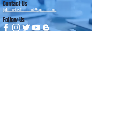
Contact Us
iphoneiosthailand@gmail.com
Follow Us
HOME
NEWS
TRENDS
MACUP STUDIO
KNOWLEDGE
EV Cars
เรื่องเด่น
General
งานซ่อมต่างๆ
Os / iOs
Fashion
แอดอยากบอก
iT
Android
ข่าว iPhone
Food
ซ่อมการ์ดจอ
Health
About Us
Sports
Food
อะไหล่ช่าง
Beauty
เครื่องมือสอง
HOW TO
VIDEO
จัดเต็ม!!
เกี่ยวกับเรา