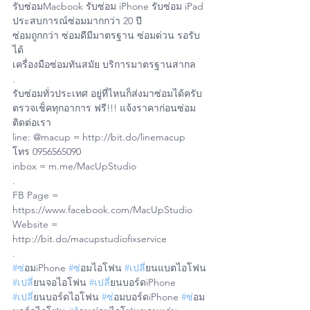
รับซ่อมMacbook รับซ่อม iPhone รับซ่อม iPad
ประสบการณ์ซ่อมมากกว่า 20 ปี
ซ่อมถูกกว่า ซ่อมดีมีมาตรฐาน ซ่อมด่วน รอรับ
ได้
เครื่องมือซ่อมทันสมัย บริการมาตรฐานสากล
.
รับซ่อมทั่วประเทศ อยู่ที่ไหนก็ส่งมาซ่อมได้ครับ
ตรวจเช็คทุกอาการ ฟรี!!! แจ้งราคาก่อนซ่อม
ติดต่อเรา 
line: @macup = http://bit.do/linemacup
โทร 0956565090
inbox = m.me/MacUpStudio
.
FB Page = 
https://www.facebook.com/MacUpStudio
Website = 
http://bit.do/macupstudiofixservice
.
#ซ
่อมiPhone 
#ซ
่อมไอโฟน 
#เปล
ี่ยนแบตไอโฟน 
#เปล
ี่ยนจอไอโฟน 
#เปล
ี่ยนบอร์ดiPhone 
#เปล
ี่ยนบอร์ดไอโฟน 
#ซ
่อมบอร์ดiPhone 
#ซ
่อม