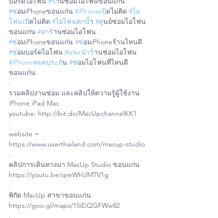
บอร์ดไอโฟน 
#ร
้านซ่อมไอโฟนขอนแก่น 
#ซ
่อมiPhoneขอนแก่น 
#iPhoneเป
ิดไม่ติด 
#ไอ
โฟนเป
ิดไม่ติด 
#ไอโฟนตกน
ํ้า 
#ศ
ูนย์ซ่อมไอโฟน
ขอนแก่น 
#หาร
้านซ่อมไอโฟน 
#ซ
่อมiPhoneขอนแก่น 
#ซ
่อมiPhoneร้านไหนดี 
#ซ
่อมบอร์ดไอโฟน 
#แนะนำร
้านซ่อมไอโฟน 
#iPhoneหมดประก
ัน 
#ซ
่อมไอโฟนที่ไหนดี
ขอนแก่น 
.  
รวมคลิปงานซ่อม และคลิปให้ความรู้ผู้ใช้งาน 
iPhone iPad Mac
youtube: http://bit.do/MacUpchannelKK1
.
website = 
https://www.userthailand.com/macup-studio
.
คลิปการเดินทางมา MacUp Studio ขอนแก่น 
https://youtu.be/qreWhUMTV1g
.
พิกัด MacUp สาขาขอนแก่น 
https://goo.gl/maps/15iEiQGFWw82
.