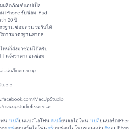
มผลิตภัณฑ์แอปเปิ้ล
ม iPhone รับซ่อม iPad
่า 20 ปี
าตรฐาน ซ่อมด่วน รอรับได้
ย บริการมาตรฐานสากล
ี่ไหนก็ส่งมาซ่อมได้ครับ
!!! แจ้งราคาก่อนซ่อม
/bit.do/linemacup
tudio
ww.facebook.com/MacUpStudio
do/macupstudiofixservice
โฟน 
#เปล
ี่ยนแบตไอโฟน 
#เปล
ี่ยนจอไอโฟน 
#เปล
ี่ยนบอร์ดiPho
one 
#ซ
่อมบอร์ดไอโฟน 
#ร
้านซ่อมไอโฟนขอนแก่น 
#ซ
่อมiPho