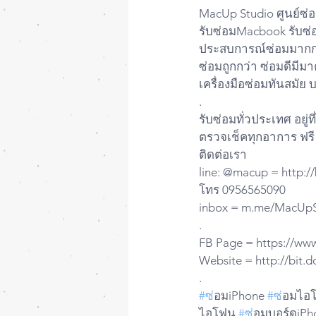
MacUp Studio ศูนย์ซ่อ
รับซ่อมMacbook รับซ่อ
ประสบการณ์ซ่อมมากกว
ซ่อมถูกกว่า ซ่อมดีมีม
เครื่องมือซ่อมทันสมั
.
รับซ่อมทั่วประเทศ อยู่ท
ตรวจเช็คทุกอาการ ฟรี
ติดต่อเรา 
line: @macup = http:/
โทร 0956565090
inbox = m.me/MacUpS
.
FB Page = https://w
Website = http://bit.
.
#ซ
่อมiPhone 
#ซ
่อมไอ
ไอโฟน 
#ซ
่อมบอร์ดiPh