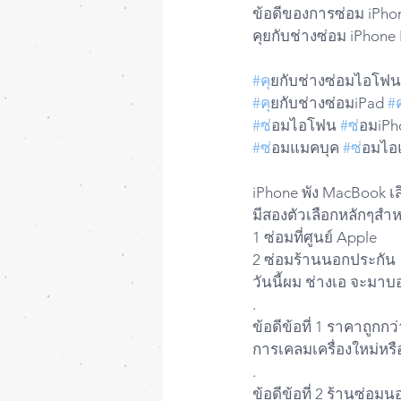
ข้อดีของการซ่อม iPho
คุยกับช่างซ่อม iPhone 
#ค
ุยกับช่างซ่อมไอโฟน
#ค
ุยกับช่างซ่อมiPad 
#
#ซ
่อมไอโฟน 
#ซ
่อมiPh
#ซ
่อมแมคบุค 
#ซ
่อมไอ
iPhone พัง MacBook เสี
มีสองตัวเลือกหลักๆสำห
1 ซ่อมที่ศูนย์ Apple
2 ซ่อมร้านนอกประกัน
วันนี้ผม ช่างเอ จะมา
.
ข้อดีข้อที่ 1 ราคาถูกกว
การเคลมเครื่องใหม่หรื
.
ข้อดีข้อที่ 2 ร้านซ่อ