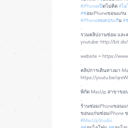
#iPhoneเป
ิดไม่ติด 
#ไอ
#ซ
่อมiPhoneขอนแก่น 
#iPhoneหมดประก
ัน 
#
.  
รวมคลิปงานซ่อม และคลิ
youtube: http://bit.
.
website = https://ww
.
คลิปการเดินทางมา Ma
https://youtu.be/qr
.
พิกัด MacUp สาขาขอน
.
ร้านซ่อมiPhoneขอนแ
ขอนแก่นซ่อมiPhone 
#MacUpStudio
#ซ
่อมไอโฟน 
#ซ
่อมไอ