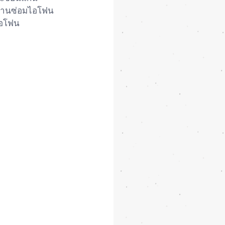
้านซ่อมไอโฟน 
ไอโฟน 