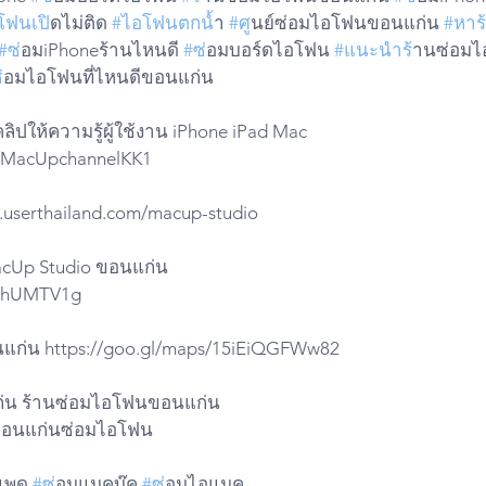
โฟนเป
ิดไม่ติด 
#ไอโฟนตกน
ํ้า 
#ศ
ูนย์ซ่อมไอโฟนขอนแก่น 
#หาร
#ซ
่อมiPhoneร้านไหนดี 
#ซ
่อมบอร์ดไอโฟน 
#แนะนำร
้านซ่อม
ซ
่อมไอโฟนที่ไหนดีขอนแก่น 
ปให้ความรู้ผู้ใช้งาน iPhone iPad Mac
do/MacUpchannelKK1
w.userthailand.com/macup-studio
cUp Studio ขอนแก่น 
eWhUMTV1g
แก่น https://goo.gl/maps/15iEiQGFWw82
ก่น ร้านซ่อมไอโฟนขอนแก่น
ขอนแก่นซ่อมไอโฟน
แพด 
#ซ
่อมแมคบุ๊ค 
#ซ
่อมไอแมค