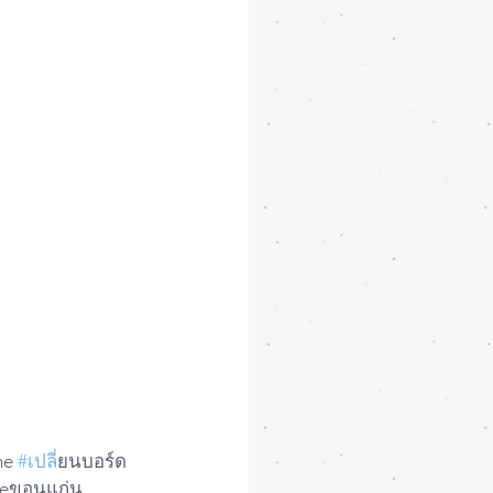
ne 
#เปล
ี่ยนบอร์ด
neขอนแก่น 