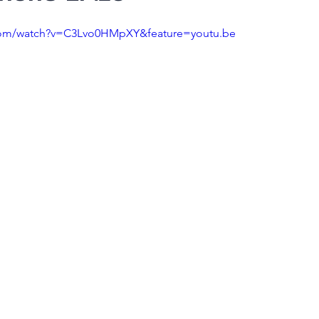
com/watch?v=C3Lvo0HMpXY&feature=youtu.be