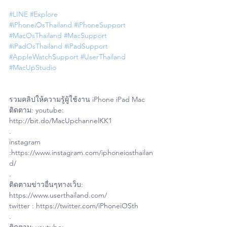
#LINE
#Explore
#iPhoneiOsThailand
#iPhoneSupport
#MacOsThailand
#MacSupport
#iPadOsThailand
#iPadSupport
#AppleWatchSupport
#UserThailand
#MacUpStudio
รวมคลิปให้ความรู้ผู้ใช้งาน iPhone iPad Mac
ติดตาม: youtube: 
http://bit.do/MacUpchannelKK1
.
instagram 
:https://www.instagram.com/iphoneiosthailan
d/
.
ติดตามข่าวอื่นๆทางเว็บ: 
https://www.userthailand.com/
twitter : https://twitter.com/iPhoneiOSth
.
ติดตาม: youtube: 