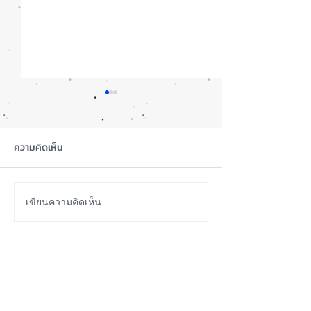
ความคิดเห็น
iOS 27 Beta 4 เพิ่มฟีเจอร์
ลือ! iPhone 18 P
เขียนความคิดเห็น…
ใหม่ พร้อมแก้บั๊กชุดใหญ่
เกรดน้อย แต่ราคาจ
เตรียมความพร้อมก่อนปล่อย
กลับมาเล็ง iPhon
ABOUT US
เวอร์ชันเต็ม! 📱
รุ่นเก่า 📱🤳
iPhone iOS Thailand พื้นที่อัพเดทข่าวสารเกี่ยวกับ iPhone
จากประสบการณ์การใช้ iPhone ทุกรุ่นมากว่า 10 ปี ผม
ซ่อม iPhone ได้ทุกรุ่น