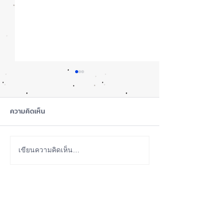
ความคิดเห็น
ซื้อรุ่นไหนดี? iPhone 18
iOS 27 Beta 4 เพิ
เขียนความคิดเห็น…
Pro หรือ Ultra 📱
ใหม่ พร้อมแก้บั๊กช
เตรียมความพร้อม
ABOUT US
เวอร์ชันเต็ม! 📱
iPhone iOS Thailand พื้นที่อัพเดทข่าวสารเกี่ยวกับ iPhone
จากประสบการณ์การใช้ iPhone ทุกรุ่นมากว่า 10 ปี ผม
ซ่อม iPhone ได้ทุกรุ่น