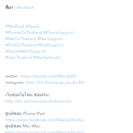
ที่มา :
Wccftech 
#MacBook
#Apple
#iPhoneiOsThailand
#iPhoneSupport
#MacOsThailand
#MacSupport
#iPadOsThailand
#iPadSupport
#AppleWatchSupport
#UserThailand
#MacUpStudio
twitter : 
https://twitter.com/MacUpKK
instagram :
http://bit.do/macup_studio-KK
เว็บซ่อมไอโฟน ซ่อมMac : 
http://bit.do/macupstudiofixservice
ศูนย์ซ่อม iPhone iPad : 
https://www.facebook.com/MacUpStudio/
ศูนย์ซ่อม Mac iMac : 
https://www.facebook.com/MacUpStudio/