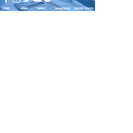
HOME
NEWS
TRENDS
MACUP STUDIO
KNOWLEDGE
EV Cars
เรื่องเด่น
General
งานซ่อมต่างๆ
Os / iOs
Fashion
แอดอยากบอก
iT
Android
ข่าว iPhone
Food
ซ่อมการ์ดจอ
Health
About Us
Sports
Food
อะไหล่ช่าง
Beauty
เครื่องมือสอง
HOW TO
VIDEO
จัดเต็ม!!
เกี่ยวกับเรา