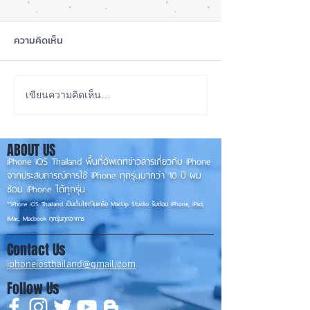
ความคิดเห็น
iOS 27 Beta 4 เพิ่มฟีเจอร์
ลือ! iPhone 18 P
เขียนความคิดเห็น…
ใหม่ พร้อมแก้บั๊กชุดใหญ่
เกรดน้อย แต่ราคาจ
เตรียมความพร้อมก่อนปล่อย
กลับมาเล็ง iPhon
ABOUT US
เวอร์ชันเต็ม! 📱
รุ่นเก่า 📱🤳
iPhone iOS Thailand พื้นที่อัพเดทข่าวสารเกี่ยวกับ iPhone
จากประสบการณ์การใช้ iPhone ทุกรุ่นมากว่า 10 ปี ผม
ซ่อม iPhone ได้ทุกรุ่น
**
iPhone iOS
Thailand เป็นเว็บไซต์ในเครือ MacUp Studio รับซ่อม iPhone, iPad,
iMac, Macbook ทุกรุ่นทุกอาการ
Contact Us
iphoneiosthailand@gmail.com
Follow Us