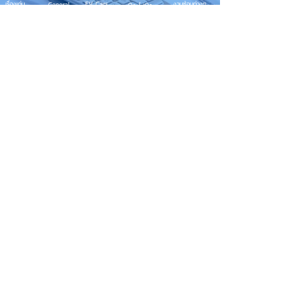
EV Cars
เรื่องเด่น
General
งานซ่อมต่างๆ
Os / iOs
Fashion
แอดอยากบอก
iT
Android
ข่าว iPhone
Food
ซ่อมการ์ดจอ
Health
About Us
Sports
Food
อะไหล่ช่าง
Beauty
เครื่องมือสอง
HOW TO
VIDEO
จัดเต็ม!!
เกี่ยวกับเรา