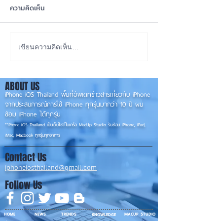
ความคิดเห็น
iOS 27 Beta 4 เพิ่มฟีเจอร์
ลือ! iPhone 18 P
เขียนความคิดเห็น…
ใหม่ พร้อมแก้บั๊กชุดใหญ่
เกรดน้อย แต่ราคาจ
เตรียมความพร้อมก่อนปล่อย
กลับมาเล็ง iPhon
ABOUT US
เวอร์ชันเต็ม! 📱
รุ่นเก่า 📱🤳
iPhone iOS Thailand พื้นที่อัพเดทข่าวสารเกี่ยวกับ iPhone
จากประสบการณ์การใช้ iPhone ทุกรุ่นมากว่า 10 ปี ผม
ซ่อม iPhone ได้ทุกรุ่น
**
iPhone iOS
Thailand เป็นเว็บไซต์ในเครือ MacUp Studio รับซ่อม iPhone, iPad,
iMac, Macbook ทุกรุ่นทุกอาการ
Contact Us
iphoneiosthailand@gmail.com
Follow Us
HOME
NEWS
TRENDS
MACUP STUDIO
KNOWLEDGE