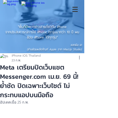
"พื้นที่อัพเดทข่าวสารเกี่ยวกับ iPhone
จากประสบการณ์การใช้ iPhone ทุกรุ่นมากว่า 10 ปี ผม
ซ่อม iPhone ได้ทุกรุ่น"
แอดมิน เอ
(ช่างซ่อมผลิตภัณฑ์ Apple จาก MacUp Studio)
iPhone iOS Thailand
23 ก.พ.
Meta เตรียมปิดเว็บแชต
Messenger.com เม.ย. 69 นี้!
ย้ำชัด ปิดเฉพาะเว็บไซต์ ไม่
กระทบแอปบนมือถือ
อัปเดตเมื่อ
25 ก.พ.