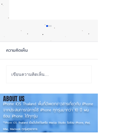
ความคิดเห็น
เทียบกันให้ชัดๆ! ส่องคาด
รอดปาฏิหาริย์ iP
เขียนความคิดเห็น…
การณ์สเปก iPhone 18 Pro
Pro Max ตกจากฟ้า
👀📱✨
📱
ABOUT US
iPhone iOS Thailand พื้นที่อัพเดทข่าวสารเกี่ยวกับ iPhone
จากประสบการณ์การใช้ iPhone ทุกรุ่นมากว่า 10 ปี ผม
ซ่อม iPhone ได้ทุกรุ่น
**
iPhone iOS
Thailand เป็นเว็บไซต์ในเครือ MacUp Studio รับซ่อม iPhone, iPad,
iMac, Macbook ทุกรุ่นทุกอาการ