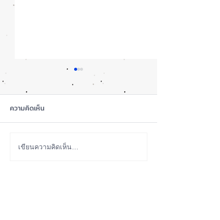
ความคิดเห็น
ซื้อรุ่นไหนดี? iPhone 18
Apple Watch Ser
เขียนความคิดเห็น…
Pro หรือ Ultra 📱
และ Ultra 4 เน้น
ภายในมากกว่าภา
ABOUT US
iPhone iOS Thailand พื้นที่อัพเดทข่าวสารเกี่ยวกับ iPhone
จากประสบการณ์การใช้ iPhone ทุกรุ่นมากว่า 10 ปี ผม
ซ่อม iPhone ได้ทุกรุ่น