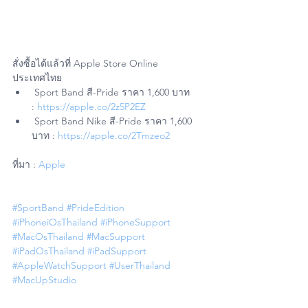
สั่งซื้อได้แล้วที่ Apple Store Online 
ประเทศไทย
 Sport Band สี-Pride ราคา 1,600 บาท 
: 
https://apple.co/2z5P2EZ
 Sport Band Nike สี-Pride ราคา 1,600 
บาท : 
https://apple.co/2Tmzeo2
ที่มา : 
Apple
#SportBand
#PrideEdition
#iPhoneiOsThailand
#iPhoneSupport
#MacOsThailand
#MacSupport
#iPadOsThailand
#iPadSupport
#AppleWatchSupport
#UserThailand
#MacUpStudio