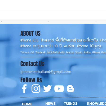
iOS 27 ทำ iPhone จอใหญ่ขึ้น
ลือ! 
น่าใช้กว่าเดิม หลายแอปรองรับ
📱
แนวนอนเต็มรูปแบบ! 📱✨
ABOUT US
iPhone iOS Thailand พื้นที่อัพเดทข่าวสารเกี่ยวกับ 
iPhone ทุกรุ่นมากว่า 10 ปี ผมซ่อม iPhone ได้ทุกรุ่น
**
iPhone iOS
Thailand เป็นเว็บไซต์ในเครือ MacUp Studio รับซ่อม iPhone, iPa
Contact Us
iphoneiosthailand@gmail.com
Follow Us
NEWS
TRENDS
KNOWLED
HOME