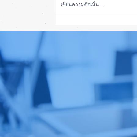
เขียนความคิดเห็น…
รอดปาฏิหาริย์ iPhone 17 Pro
Max ตกจากฟ้าไม่พัง! ⚡📱