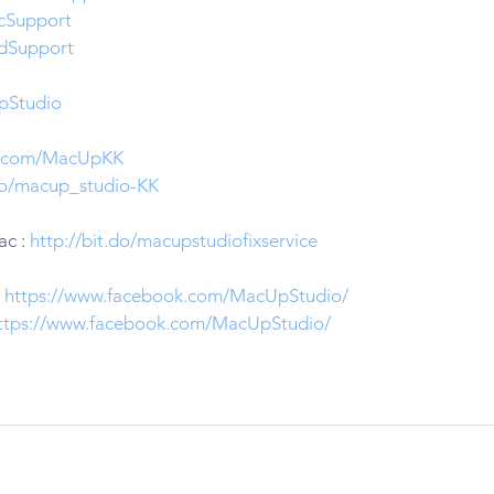
cSupport
dSupport
pStudio
er.com/MacUpKK
.do/macup_studio-KK
c : 
http://bit.do/macupstudiofixservice
 
https://www.facebook.com/MacUpStudio/
ttps://www.facebook.com/MacUpStudio/