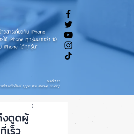
ทข่าวสารเกี่ยวกับ iPhone
ช้ iPhone ทุกรุ่นมากว่า 10
 iPhone ได้ทุกรุ่น"
แอดมิน เอ
่างซ่อมผลิตภัณฑ์ Apple จาก MacUp Studio)
ดูดผู้
่เร็ว