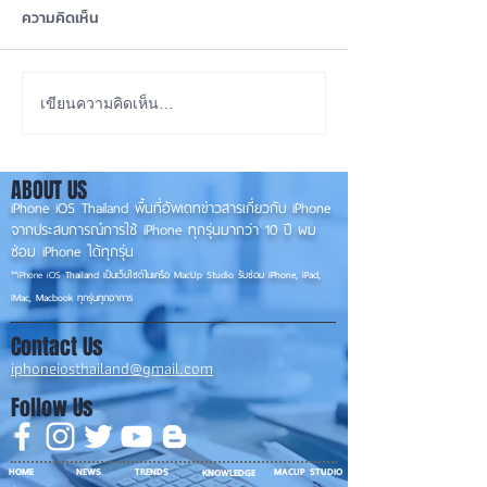
ความคิดเห็น
Apple Watch Series 12
Apple Watch 12 ม
เขียนความคิดเห็น…
และ Ultra 4 เน้นอัปเกรด
เกรดใหญ่ ฟีเจอร์ใ
ภายในมากกว่าภายนอก! ⚡⌚
⌚
ABOUT US
iPhone iOS Thailand พื้นที่อัพเดทข่าวสารเกี่ยวกับ iPhone
จากประสบการณ์การใช้ iPhone ทุกรุ่นมากว่า 10 ปี ผม
ซ่อม iPhone ได้ทุกรุ่น
**
iPhone iOS
Thailand เป็นเว็บไซต์ในเครือ MacUp Studio รับซ่อม iPhone, iPad,
iMac, Macbook ทุกรุ่นทุกอาการ
Contact Us
iphoneiosthailand@gmail.com
Follow Us
HOME
NEWS
TRENDS
MACUP STUDIO
KNOWLEDGE