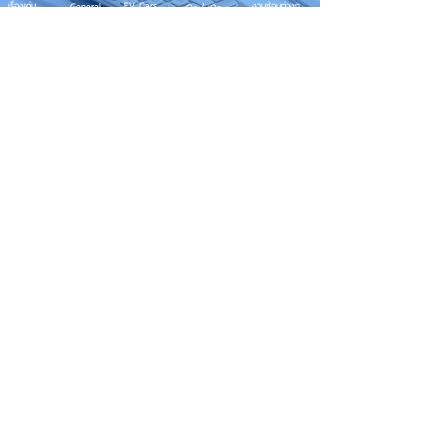
EV Cars
เรื่องเด่น
General
งานซ่อมต่างๆ
Os / iOs
Fashion
แอดอยากบอก
iT
Android
ข่าว iPhone
Food
ซ่อมการ์ดจอ
Health
About Us
Sports
Food
อะไหล่ช่าง
Beauty
เครื่องมือสอง
HOW TO
VIDEO
จัดเต็ม!!
เกี่ยวกับเรา