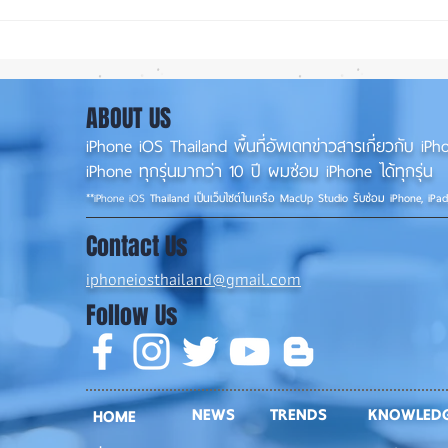
ซื้อรุ่นไหนดี? iPhone 18 Pro
Appl
หรือ Ultra 📱
Ultr
มากก
ABOUT US
iPhone iOS Thailand พื้นที่อัพเดทข่าวสารเกี่ยวกับ 
iPhone ทุกรุ่นมากว่า 10 ปี ผมซ่อม iPhone ได้ทุกรุ่น
**
iPhone iOS
Thailand เป็นเว็บไซต์ในเครือ MacUp Studio รับซ่อม iPhone, iPa
Contact Us
iphoneiosthailand@gmail.com
Follow Us
NEWS
TRENDS
KNOWLED
HOME