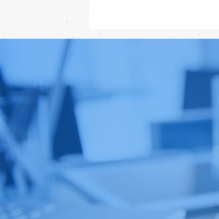
ลือ! iPhone 18e จะเพิ่ม RAM!
📱