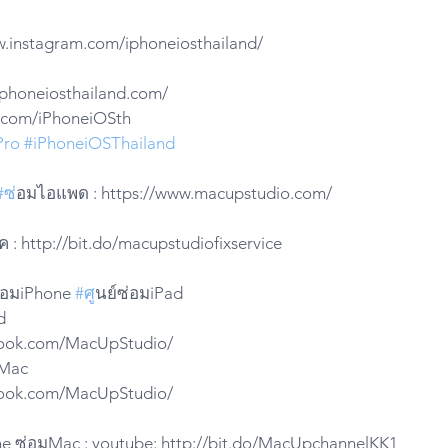
w.instagram.com/iphoneiosthailand/
.iphoneiosthailand.com/
ter.com/iPhoneiOSth
Pro
#iPhoneiOSThailand
#ซ
่อมไอแพด : https://www.macupstudio.com/
 : http://bit.do/macupstudiofixservice
ซ่อมiPhone 
#ศ
ูนย์ซ่อมiPad
d 
ebook.com/MacUpStudio/
iMac 
ebook.com/MacUpStudio/
ne ซ่อมMac : youtube: http://bit.do/MacUpchannelKK1