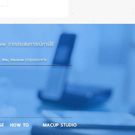
e Watch Series 12 และ
a 4 เน้นอัปเกรดภายใน
ว่าภายนอก! ⚡⌚
iPhone จากประสบการณ์การใช้
d, iMac, Macbook ทุกรุ่นทุกอาการ
GE
HOW TO
MACUP STUDIO