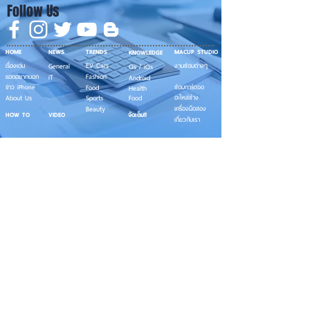
Follow Us
HOME
NEWS
TRENDS
MACUP STUDIO
KNOWLEDGE
EV Cars
เรื่องเด่น
General
งานซ่อมต่างๆ
Os / iOs
Fashion
แอดอยากบอก
iT
Android
ข่าว iPhone
Food
ซ่อมการ์ดจอ
Health
About Us
Sports
Food
อะไหล่ช่าง
Beauty
เครื่องมือสอง
HOW TO
VIDEO
จัดเต็ม!!
เกี่ยวกับเรา