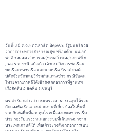
วันนี้(8 มี.ค.63) ดร.สาธิต ปิตุเตชะ รัฐมนตรีช่วย
ว่าการกระทรวงสาธารณสุข พร้อมด้วย นพ.อภิ
ชาติ รอดสม สาธารณสุขเทศก์ เขตสุขภาพที่ 6 
, พล.ร.ท.ธานี แก้วเก้า เจ้ากรมกิจการพลเรือน
พลเรือนทหารเรือ และนายนริศ นิรามัยวงศ์ 
ปลัดจังหวัดชลบุรีร่วมกันแถลงข่าว กรณีรับคน
ไทายจากเกาหลีใต้เข้าสังเกตอาการที่ฐานทัพ
เรือสัตหีบ อ.สัตหีบ จ.ชลบุรี
ดร.สาธิต กล่าวว่า กระทรวงสาธารณสุขได้ร่วม
กับกองทัพเรือและหน่วยงานที่เกี่ยวข้องในพื้นที่ 
ร่วมกันจัดพื้นที่ควบคุมโรคเพื่อสังเกตอาการเริ่ม
ป่วย รองรับแรงงานนอกระบบที่เดินทางมาจาก
ประเทศเกาหลีใต้ เพื่อเฝ้าระวังสังเกตอาการเป็น