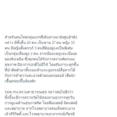
สำหรับคนไทยกลุ่มแรกที่เดินทางมายังศูนย์ฯดัง
กล่าว มีทั้งสิ้น 60 คน เป็นชาย 27 คน หญิง 33 
คน มีหญิงตั้งครรภ์ 3 คนที่ต้องดูแลเป็นพิเศษ 
เป็นกลุ่มเสี่ยงสูง 2 คน จากเมืองแทกูและเมืองค
ยองซังเหนือ ซึ่งทุกคนได้รับการตรวจคัดกรอง
สุขภาพ มีอาการปกติไม่มีไข้ โดยสัมภาระทุกชิ้น
ที่นำติดตัวมาทั้งรองเท้าและอุปกรณ์สื่อสารได้
รับการทำความสะอาดด้วยแอลกอฮอล์ เพื่อฆ่า
เชื้ออก่อนขึ้นห้องพัก
รมช.กระทรวงสาธารณสุข กล่าวต่อไปอีกว่า 
ทั้งนี้จะมีการตรวจวัดไข้สอบถามอาการทุกวัน 
การดูแลด้านสุขภาพจิต โดยทีมแพทย์ จิตแพทย์ 
และพยาบาล จากโรงพยาบาลสมเด็จพระนาง
เจ้าสิริกิตติ์ และโรงพยาบาลอาภากรณ์เกียรติ