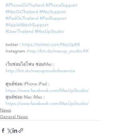
#iPhoneiOsThailand
#iPhoneSupport
#MacOsThailand
#MacSupport
#iPadOsThailand
#iPadSupport
#AppleWatchSupport
#UserThailand
#MacUpStudio
twitter : 
https://twitter.com/MacUpKK
instagram :
http://bit.do/macup_studio-KK
เว็บซ่อมไอโฟน ซ่อมMac : 
http://bit.do/macupstudiofixservice
ศูนย์ซ่อม iPhone iPad : 
https://www.facebook.com/MacUpStudio/
ศูนย์ซ่อม Mac iMac : 
https://www.facebook.com/MacUpStudio/
News
General News