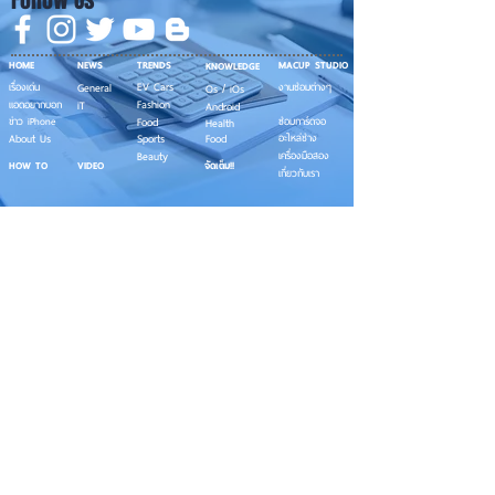
Follow Us
HOME
NEWS
TRENDS
MACUP STUDIO
KNOWLEDGE
EV Cars
เรื่องเด่น
General
งานซ่อมต่างๆ
Os / iOs
Fashion
แอดอยากบอก
iT
Android
ข่าว iPhone
Food
ซ่อมการ์ดจอ
Health
About Us
Sports
Food
อะไหล่ช่าง
Beauty
เครื่องมือสอง
HOW TO
VIDEO
จัดเต็ม!!
เกี่ยวกับเรา