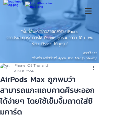
"พื้นที่อัพเดทข่าวสารเกี่ยวกับ iPhone
จากประสบการณ์การใช้ iPhone ทุกรุ่นมากว่า 10 ปี ผม
ซ่อม iPhone ได้ทุกรุ่น"
แอดมิน เอ
(ช่างซ่อมผลิตภัณฑ์ Apple จาก MacUp Studio)
iPhone iOS Thailand
20 ม.ค. 2564
AirPods Max ถูกพบว่า
สามารถแกะแถบคาดศีรษะออก
ได้ง่ายๆ โดยใช้เข็มจิ้มถาดใส่ซิ
มการ์ด