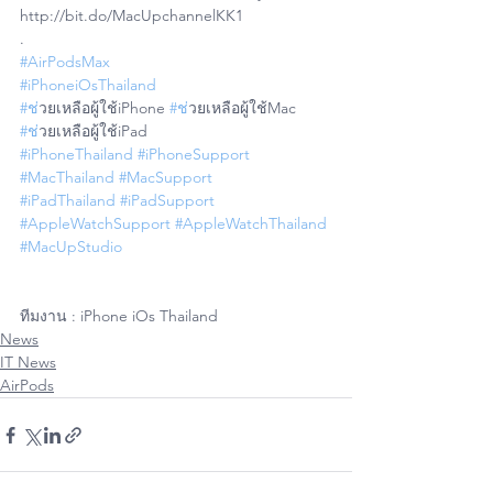
http://bit.do/MacUpchannelKK1
.
#AirPodsMax
#iPhoneiOsThailand
#ช
่วยเหลือผู้ใช้iPhone 
#ช
่วยเหลือผู้ใช้Mac 
#ช
่วยเหลือผู้ใช้iPad
#iPhoneThailand
#iPhoneSupport
#MacThailand
#MacSupport
#iPadThailand
#iPadSupport
#AppleWatchSupport
#AppleWatchThailand
#MacUpStudio
ทีมงาน : iPhone iOs Thailand
News
IT News
AirPods