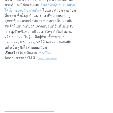
ขายดี และได้กลายเป็น 
สินค้าที่กลุ่มวัยรุ่นอยาก
ได้เป็นของขวัญมากที่สุด
 ไปแล้ว ด้วยความนิยม
ที่มาจากทั้งฝั่งลูกค้าเอง ราคาที่หลากหลาย ถูก
สุดอยู่ที่ประมาณห้าพันกว่าบาทเท่านั้น รวมถึง
สินค้าในแนวเดียวกันจากแบรนด์อื่นที่ไม่ได้รับ
การพูดถึงหรือความนิยมเท่าไหร่ ถ้าไม่ติดตาม
จริง ๆ อาจจะไม่รู้ว่ามีอยู่ด้วย ทั้งจากทาง 
Samsung และ Sony ทำให้ AirPods ยังคงยืน
หนึ่งเป็นหูฟังไร้สายยอดนิยม
เรียบเรียงโดย
 ทีมงาน 
MacThai
ติดตามข่าวสารได้ที่ : 
userthailand
#iPhone
#MacBookPro
#iphone
#AirPodsPro
#iPhone
#iPad
#Mac
#Apple
#MacbookPro
#iMac
#MacbookAir
#Retina
#Touchbar
#MacPro
#iPadMini
#iPadPro
#iPhone11
#iPhone11Pro
#iPhone11ProMax
#AppleWatch
#iOs
#Os
#iPadOs
#iPhoneiOsThailand
#ItUser
#iPhoneiOsUser
#iPadOsUser
#UserThailand
#MacUpStudio
#FixitUp
——————————————