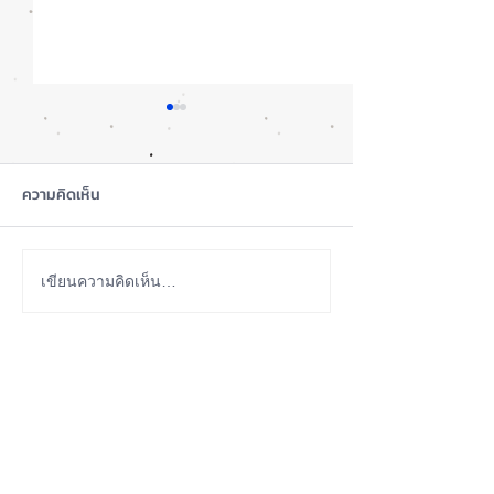
ความคิดเห็น
ซื้อรุ่นไหนดี? iPhone 18
iOS 27 Beta 4 เพิ
เขียนความคิดเห็น…
Pro หรือ Ultra 📱
ใหม่ พร้อมแก้บั๊กช
เตรียมความพร้อม
ABOUT US
เวอร์ชันเต็ม! 📱
iPhone iOS Thailand พื้นที่อัพเดทข่าวสารเกี่ยวกับ iPhone
จากประสบการณ์การใช้ iPhone ทุกรุ่นมากว่า 10 ปี ผม
ซ่อม iPhone ได้ทุกรุ่น
**
iPhone iOS
Thailand เป็นเว็บไซต์ในเครือ MacUp Studio รับซ่อม iPhone, iPad,
iMac, Macbook ทุกรุ่นทุกอาการ