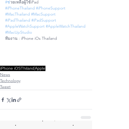
#ช
่วยเหลือผู้ใช้iPad
#iPhoneThailand
#iPhoneSupport
#MacThailand
#MacSupport
#iPadThailand
#iPadSupport
#AppleWatchSupport
#AppleWatchThailand
#MacUpStudio
ทีมงาน : iPhone iOs Thailand
iPhone iOSThiland
Apple
News
Technology
Tweet