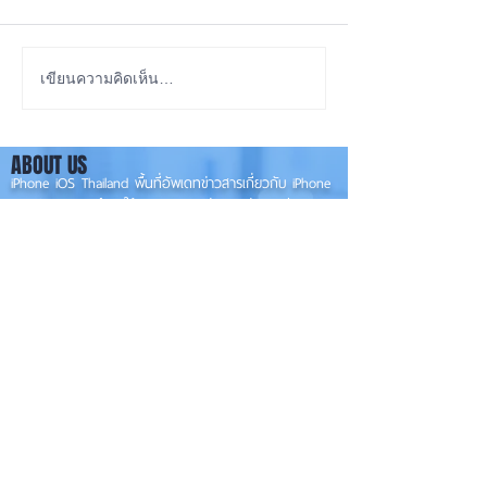
ซื้อรุ่นไหนดี? iPhone 18
iOS 27 Beta 4 เพิ
เขียนความคิดเห็น…
Pro หรือ Ultra 📱
ใหม่ พร้อมแก้บั๊กช
เตรียมความพร้อม
ABOUT US
เวอร์ชันเต็ม! 📱
iPhone iOS Thailand พื้นที่อัพเดทข่าวสารเกี่ยวกับ iPhone
จากประสบการณ์การใช้ iPhone ทุกรุ่นมากว่า 10 ปี ผม
ซ่อม iPhone ได้ทุกรุ่น
**
iPhone iOS
Thailand เป็นเว็บไซต์ในเครือ MacUp Studio รับซ่อม iPhone, iPad,
iMac, Macbook ทุกรุ่นทุกอาการ
Contact Us
iphoneiosthailand@gmail.com
Follow Us
HOME
NEWS
TRENDS
MACUP STUDIO
KNOWLEDGE
EV Cars
เรื่องเด่น
General
งานซ่อมต่างๆ
Os / iOs
Fashion
แอดอยากบอก
iT