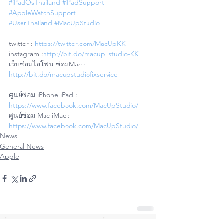
#iPadOsThailand
#iPadSupport
#AppleWatchSupport
#UserThailand
#MacUpStudio
twitter : 
https://twitter.com/MacUpKK
instagram :
http://bit.do/macup_studio-KK
เว็บซ่อมไอโฟน ซ่อมMac : 
http://bit.do/macupstudiofixservice
ศูนย์ซ่อม iPhone iPad : 
https://www.facebook.com/MacUpStudio/
ศูนย์ซ่อม Mac iMac : 
https://www.facebook.com/MacUpStudio/
News
General News
Apple