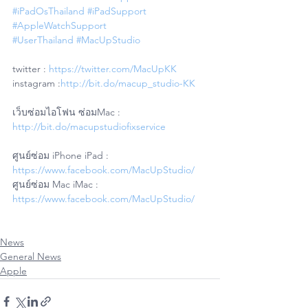
#iPadOsThailand
#iPadSupport
#AppleWatchSupport
#UserThailand
#MacUpStudio
twitter : 
https://twitter.com/MacUpKK
instagram :
http://bit.do/macup_studio-KK
เว็บซ่อมไอโฟน ซ่อมMac : 
http://bit.do/macupstudiofixservice
ศูนย์ซ่อม iPhone iPad : 
https://www.facebook.com/MacUpStudio/
ศูนย์ซ่อม Mac iMac : 
https://www.facebook.com/MacUpStudio/
News
General News
Apple