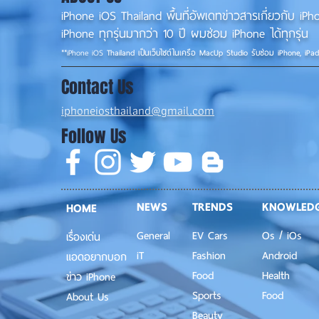
iPhone iOS Thailand พื้นที่อัพเดทข่าวสารเกี่ยวกับ 
iPhone ทุกรุ่นมากว่า 10 ปี ผมซ่อม iPhone ได้ทุกรุ่น
**
iPhone iOS
Thailand เป็นเว็บไซต์ในเครือ MacUp Studio รับซ่อม iPhone, iPa
Contact Us
iphoneiosthailand@gmail.com
Follow Us
NEWS
TRENDS
KNOWLED
HOME
General
EV Cars
Os / iOs
เรื่องเด่น
iT
Fashion
Android
แอดอยากบอก
Food
Health
ข่าว iPhone
Sports
Food
About Us
Beauty