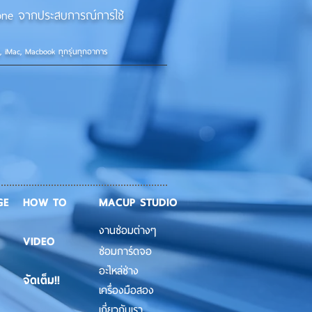
iPhone จากประสบการณ์การใช้
d, iMac, Macbook ทุกรุ่นทุกอาการ
GE
HOW TO
MACUP STUDIO
งานซ่อมต่างๆ
VIDEO
ซ่อมการ์ดจอ
อะไหล่ช่าง
จัดเต็ม!!
เครื่องมือสอง
เกี่ยวกับเรา