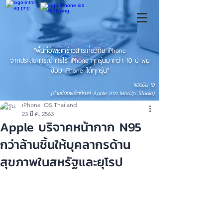
"พื้นที่อัพเดทข่าวสารเกี่ยวกับ iPhone
จากประสบการณ์การใช้ iPhone ทุกรุ่นมากว่า 10 ปี ผม
ซ่อม iPhone ได้ทุกรุ่น"
แอดมิน เอ
(ช่างซ่อมผลิตภัณฑ์ Apple จาก MacUp Studio)
iPhone iOS Thailand
23 มี.ค. 2563
Apple บริจาคหน้ากาก N95
กว่าล้านชิ้นให้บุคลากรด้าน
สุขภาพในสหรัฐและยุโรป