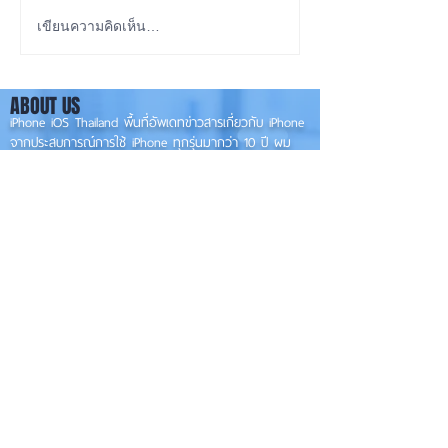
เทียบกันให้ชัดๆ! ส่องคาด
ลือ! iPhone 18e จ
เขียนความคิดเห็น…
การณ์สเปก iPhone 18 Pro
RAM! 📱
👀📱✨
ABOUT US
iPhone iOS Thailand พื้นที่อัพเดทข่าวสารเกี่ยวกับ iPhone
จากประสบการณ์การใช้ iPhone ทุกรุ่นมากว่า 10 ปี ผม
ซ่อม iPhone ได้ทุกรุ่น
**
iPhone iOS
Thailand เป็นเว็บไซต์ในเครือ MacUp Studio รับซ่อม iPhone, iPad,
iMac, Macbook ทุกรุ่นทุกอาการ
Contact Us
iphoneiosthailand@gmail.com
Follow Us
HOME
NEWS
TRENDS
MACUP STUDIO
KNOWLEDGE
EV Cars
เรื่องเด่น
General
งานซ่อมต่างๆ
Os / iOs
Fashion
แอดอยากบอก
iT
Android
ข่าว iPhone
Food
ซ่อมการ์ดจอ
Health
About Us
Sports
Food
อะไหล่ช่าง
Beauty
เครื่องมือสอง