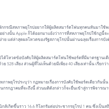
พักกรณีสหภาพยุโรปอยากให้ผู้ผลิตสมาร์ตโฟนทุกคนหันมาใช้
งอย่างนั้น Apple ก็ได้ออกมาแย้งว่าการที่สหภาพยุโรปใช้กฏนี้จะ
ง่าย แต่ล่าสุดผลโหวตของรัฐสภายุโรปนั้นผ่านฉลุยเรื่องการบัง
ได้โหวตข้อบังคับให้ผู้ผลิตสมาร์ตโฟนใช้พอร์ตที่มีมาตรฐานเด
ย 528 เสียง ส่วนผู้ที่ไม่เห็นด้วยมีเพียง 40 เสียงเท่านั้น เรียกว่
าพยุโรประบุว่า กฏหมายเรื่องการบังคับใช้พอร์ตเดียวกันนั
กรกฎาคมที่จะถึงนี้ ส่วนมติดังกล่าวก็จะยื่นเข้าสู่การพิจา
ิกส์เกิดขึ้นราว 16.6 กิโลกรัมต่อประชากรยุโรป 1 คน ซึ่งเป็นสถิติ