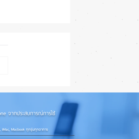
7 Beta 4 เพิ่มฟีเจอร์ใหม่
แก้บั๊กชุดใหญ่ เตรียมความ
ก่อนปล่อยเวอร์ชันเต็ม! 📱
iPhone จากประสบการณ์การใช้
d, iMac, Macbook ทุกรุ่นทุกอาการ