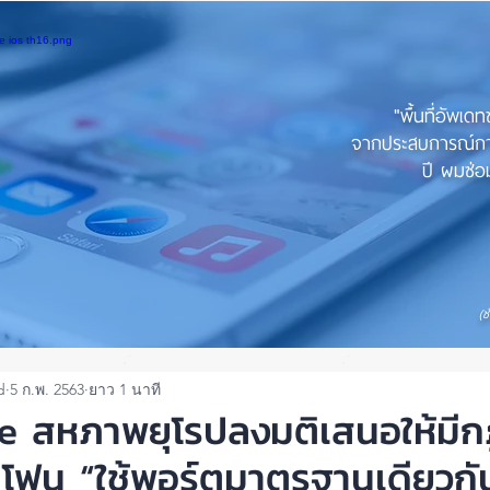
"พื้นที่อัพเด
จากประสบการณ์การใ
ปี ผมซ่อม
(ช
d
5 ก.พ. 2563
ยาว 1 นาที
e สหภาพยุโรปลงมติเสนอให้มีกฏบ
โฟน “ใช้พอร์ตมาตรฐานเดียวกั