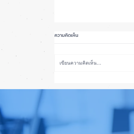
ความคิดเห็น
เขียนความคิดเห็น…
ลือ! iPhone 18e จะเพิ่ม RAM!
📱