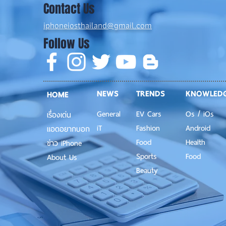
Contact Us
iphoneiosthailand@gmail.com
Follow Us
NEWS
TRENDS
KNOWLED
HOME
General
EV Cars
Os / iOs
เรื่องเด่น
iT
Fashion
Android
แอดอยากบอก
Food
Health
ข่าว iPhone
Sports
Food
About Us
Beauty