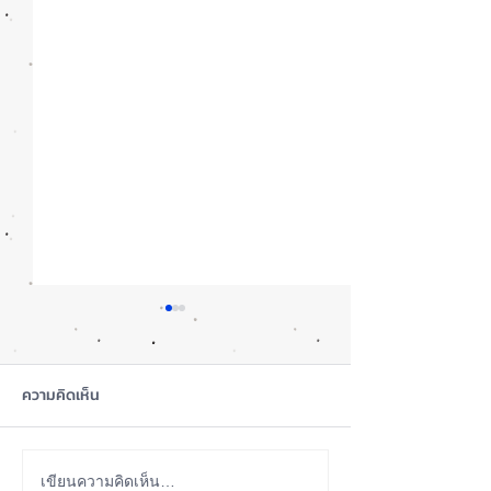
ความคิดเห็น
ซื้อรุ่นไหนดี? iPhone 18
Apple Watch Ser
เขียนความคิดเห็น…