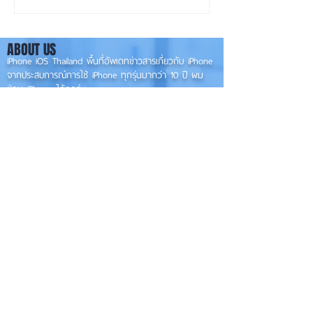
Pro หรือ Ultra 📱
และ Ultra 4 เน้น
ภายในมากกว่าภา
ABOUT US
iPhone iOS Thailand พื้นที่อัพเดทข่าวสารเกี่ยวกับ iPhone
จากประสบการณ์การใช้ iPhone ทุกรุ่นมากว่า 10 ปี ผม
ซ่อม iPhone ได้ทุกรุ่น
**
iPhone iOS
Thailand เป็นเว็บไซต์ในเครือ MacUp Studio รับซ่อม iPhone, iPad,
iMac, Macbook ทุกรุ่นทุกอาการ
Contact Us
iphoneiosthailand@gmail.com
Follow Us
HOME
NEWS
TRENDS
MACUP STUDIO
KNOWLEDGE
EV Cars
เรื่องเด่น
General
งานซ่อมต่างๆ
Os / iOs
Fashion
แอดอยากบอก
iT
Android
ข่าว iPhone
Food
ซ่อมการ์ดจอ
Health
About Us
Sports
Food
อะไหล่ช่าง
Beauty
เครื่องมือสอง
HOW TO
VIDEO
จัดเต็ม!!
เกี่ยวกับเรา