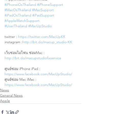
#iPhoneiOsThailand
#iPhoneSupport
#MacOsThailand
#MacSupport
#iPadOsThailand
#iPadSupport
#AppleWatchSupport
#UserThailand
#MacUpStudio
twitter : 
https://twitter.com/MacUpKK
instagram :
http://bit.do/macup_studio-KK
เว็บซ่อมไอโฟน ซ่อมMac : 
http://bit.do/macupstudiofixservice
ศูนย์ซ่อม iPhone iPad : 
https://www.facebook.com/MacUpStudio/
ศูนย์ซ่อม Mac iMac : 
https://www.facebook.com/MacUpStudio/
News
General News
Apple