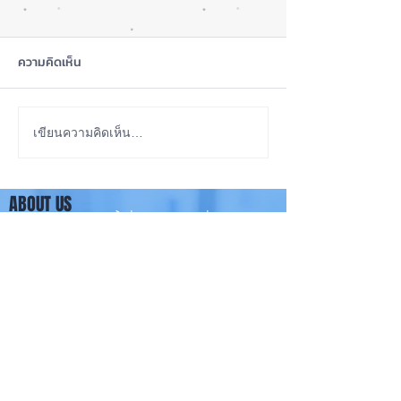
ความคิดเห็น
ลือ! iPhone 18e จะเพิ่ม
ซื้อรุ่นไหนดี? iP
เขียนความคิดเห็น…
RAM! 📱
Pro หรือ Ultra 📱
ABOUT US
iPhone iOS Thailand พื้นที่อัพเดทข่าวสารเกี่ยวกับ iPhone
จากประสบการณ์การใช้ iPhone ทุกรุ่นมากว่า 10 ปี ผม
ซ่อม iPhone ได้ทุกรุ่น
**
iPhone iOS
Thailand เป็นเว็บไซต์ในเครือ MacUp Studio รับซ่อม iPhone, iPad,
iMac, Macbook ทุกรุ่นทุกอาการ
Contact Us
iphoneiosthailand@gmail.com
Follow Us